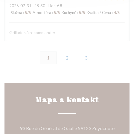
2026-07-31
- 19:30 - Hosté 8
Služba
:
5
/5
Atmosféra
:
5
/5
Kuchyně
:
5
/5
Kvalita / Cena
:
4
/5
Grillades à recommander
1
2
3
Mapa a kontakt
((otevře 
93 Rue du Général de Gaulle 59123 Zuydcoote