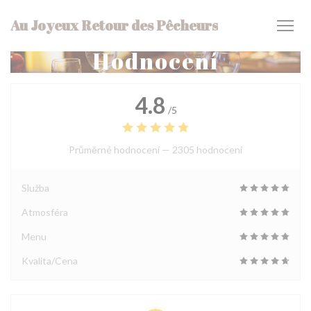
Panel pro správu cookies
Au Joyeux Retour des Pêcheurs
Hodnocení
4.8
/5
Průměrné hodnocení —
2305 hodnoceni
Služba
Atmosféra
Menu
Kvalita/Cena