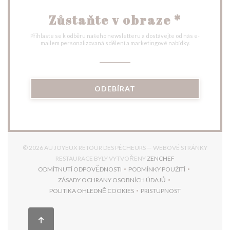
Zůstaňte v obraze
*
Přihlaste se k odběru našeho newsletteru a dostávejte od nás e-
mailem personalizovaná sdělení a marketingové nabídky.
ODEBÍRAT
© 2026 AU JOYEUX RETOUR DES PÊCHEURS — WEBOVÉ STRÁNKY
((OTEVŘE SE V NO
RESTAURACE BYLY VYTVOŘENY
ZENCHEF
ODMÍTNUTÍ ODPOVĚDNOSTI
PODMÍNKY POUŽITÍ
((OTEVŘE SE V NOVÉM OKNĚ))
((OTEVŘE SE V NOVÉM 
ZÁSADY OCHRANY OSOBNÍCH ÚDAJŮ
((OTEVŘE SE V NOVÉM OKNĚ))
POLITIKA OHLEDNĚ COOKIES
PRISTUPNOST
((OTEVŘE SE V NOVÉM OKNĚ))
((OTEVŘE SE V NOVÉM 