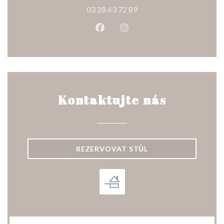
03 28 63 72 89
Facebook ((otevře se v novém o
Instagram ((otevře se v n
Kontaktujte nás
REZERVOVAT STŮL