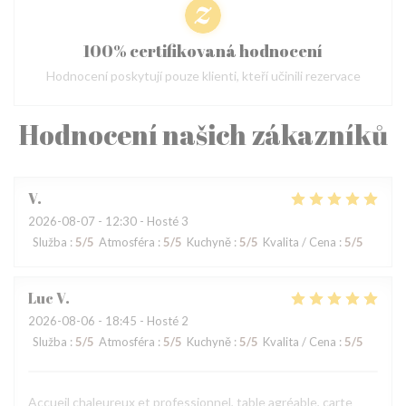
100% certifikovaná hodnocení
Hodnocení poskytují pouze klienti, kteří učinili rezervace
Hodnocení našich zákazníků
V
2026-08-07
- 12:30 - Hosté 3
Služba
:
5
/5
Atmosféra
:
5
/5
Kuchyně
:
5
/5
Kvalita / Cena
:
5
/5
Luc
V
2026-08-06
- 18:45 - Hosté 2
Služba
:
5
/5
Atmosféra
:
5
/5
Kuchyně
:
5
/5
Kvalita / Cena
:
5
/5
Accueil chaleureux et professionnel, table agréable, carte