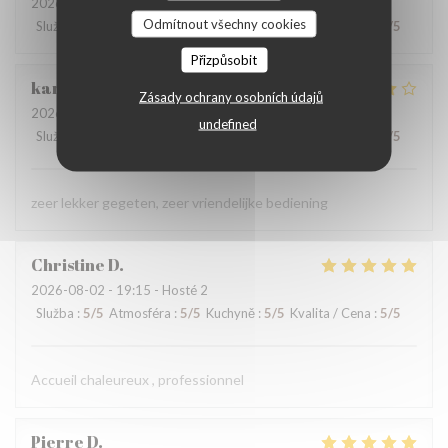
2026-08-02
- 12:30 - Hosté 2
Odmítnout všechny cookies
Služba
:
5
/5
Atmosféra
:
5
/5
Kuchyně
:
5
/5
Kvalita / Cena
:
5
/5
Přizpůsobit
karolien
D
Zásady ochrany osobních údajů
2026-07-31
- 19:45 - Hosté 4
undefined
Služba
:
5
/5
Atmosféra
:
4
/5
Kuchyně
:
4
/5
Kvalita / Cena
:
4
/5
zeer lekker gegeten, zeer vriendelijke bediening
Christine
D
2026-08-02
- 19:15 - Hosté 2
Služba
:
5
/5
Atmosféra
:
5
/5
Kuchyně
:
5
/5
Kvalita / Cena
:
5
/5
Accueil chaleureux , professionnel
Pierre
D