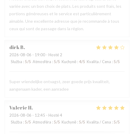
variée avec un bon choix de plats. Les produits sont frais, les
portions généreuses et le service est particulièrement
aimable. Une excellente adresse que je recommande à tous
ceux qui sont de passage dans la région.
dirk
B
2026-08-06
- 19:00 - Hosté 2
Služba
:
5
/5
Atmosféra
:
5
/5
Kuchyně
:
4
/5
Kvalita / Cena
:
5
/5
Super vriendelijke ontvagst, zeer goede prijs kwaliteit,
aangenaam kader, een aanradee
Valerie
H
2026-08-06
- 12:45 - Hosté 4
Služba
:
5
/5
Atmosféra
:
5
/5
Kuchyně
:
5
/5
Kvalita / Cena
:
5
/5