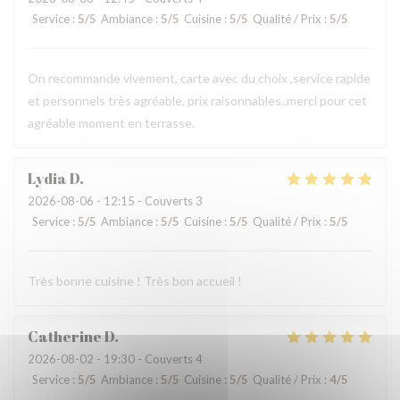
Service
:
5
/5
Ambiance
:
5
/5
Cuisine
:
5
/5
Qualité / Prix
:
5
/5
On recommande vivement, carte avec du choix ,service rapide
et personnels très agréable, prix raisonnables..merci pour cet
agréable moment en terrasse.
Lydia
D
2026-08-06
- 12:15 - Couverts 3
Service
:
5
/5
Ambiance
:
5
/5
Cuisine
:
5
/5
Qualité / Prix
:
5
/5
Très bonne cuisine ! Très bon accueil !
Catherine
D
2026-08-02
- 19:30 - Couverts 4
Service
:
5
/5
Ambiance
:
5
/5
Cuisine
:
5
/5
Qualité / Prix
:
4
/5