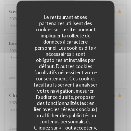
Grégory
C
Le restaurant et ses
2026-08-02
- 12:30 - Couverts 2
partenaires utilisent des
Service
:
5
/5
Ambiance
:
5
/5
Cuisine
:
5
/5
Qualité / Prix
:
5
/5
cookies sur ce site, pouvant
impliquer la collecte de
données à caractère
karolien
D
personnel. Les cookies dits «
2026-07-31
- 19:45 - Couverts 4
nécessaires » sont
Service
:
5
/5
Ambiance
:
4
/5
Cuisine
:
4
/5
Qualité / Prix
:
4
/5
obligatoires et installés par
défaut. D'autres cookies
facultatifs nécessitent votre
zeer lekker gegeten, zeer vriendelijke bediening
consentement. Ces cookies
facultatifs servent à analyser
votre navigation, mesurer
Christine
D
l'audience du site, proposer
des fonctionnalités (ex : en
2026-08-02
- 19:15 - Couverts 2
lien avec les réseaux sociaux)
Service
:
5
/5
Ambiance
:
5
/5
Cuisine
:
5
/5
Qualité / Prix
:
5
/5
ou afficher des publicités ou
contenus personnalisés.
Cliquez sur « Tout accepter »,
Accueil chaleureux , professionnel