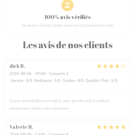
100% avis vérifiés
Seuls les clients ayant réservé ont laissé leur avis
Les avis de nos clients
dirk
B
2026-08-06
- 19:00 - Couverts 2
Service
:
5
/5
Ambiance
:
5
/5
Cuisine
:
4
/5
Qualité / Prix
:
5
/5
Super vriendelijke ontvagst, zeer goede prijs kwaliteit,
aangenaam kader, een aanradee
Valerie
H
2026-08-06
- 12:45 - Couverts 4