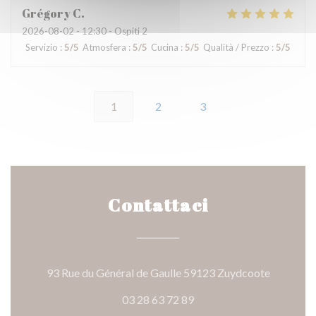
Grégory
C
2026-08-02
- 12:30 - Ospiti 2
Servizio
:
5
/5
Atmosfera
:
5
/5
Cucina
:
5
/5
Qualità / Prezzo
:
5
/5
1
2
3
Contattaci
((apre una
93 Rue du Général de Gaulle 59123 Zuydcoote
03 28 63 72 89