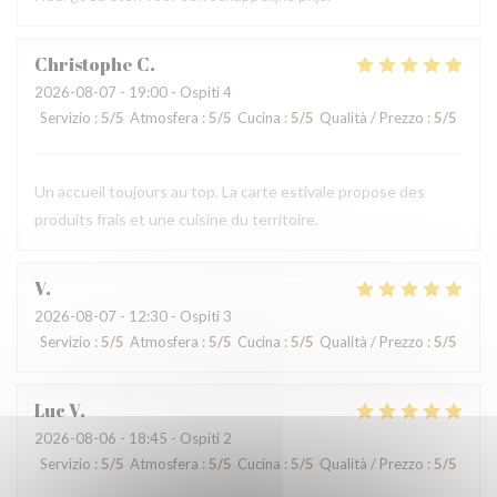
Christophe
C
2026-08-07
- 19:00 - Ospiti 4
Servizio
:
5
/5
Atmosfera
:
5
/5
Cucina
:
5
/5
Qualità / Prezzo
:
5
/5
Un accueil toujours au top. La carte estivale propose des
produits frais et une cuisine du territoire.
V
2026-08-07
- 12:30 - Ospiti 3
Servizio
:
5
/5
Atmosfera
:
5
/5
Cucina
:
5
/5
Qualità / Prezzo
:
5
/5
Luc
V
2026-08-06
- 18:45 - Ospiti 2
Servizio
:
5
/5
Atmosfera
:
5
/5
Cucina
:
5
/5
Qualità / Prezzo
:
5
/5