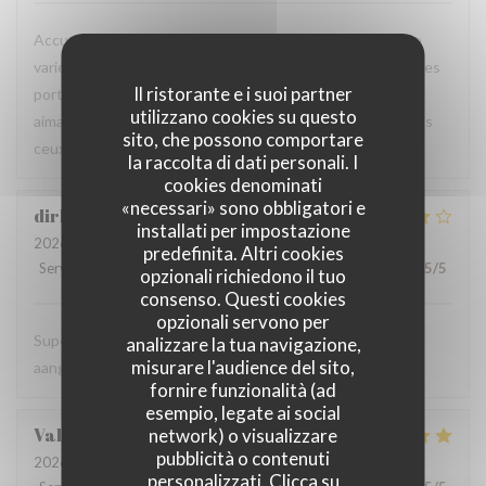
Accueil chaleureux et professionnel, table agréable, carte
variée avec un bon choix de plats. Les produits sont frais, les
Il ristorante e i suoi partner
portions généreuses et le service est particulièrement
utilizzano cookies su questo
aimable. Une excellente adresse que je recommande à tous
sito, che possono comportare
ceux qui sont de passage dans la région.
la raccolta di dati personali. I
cookies denominati
«necessari» sono obbligatori e
dirk
B
installati per impostazione
2026-08-06
- 19:00 - Ospiti 2
predefinita. Altri cookies
Servizio
:
5
/5
Atmosfera
:
5
/5
Cucina
:
4
/5
Qualità / Prezzo
:
5
/5
opzionali richiedono il tuo
consenso. Questi cookies
opzionali servono per
Super vriendelijke ontvagst, zeer goede prijs kwaliteit,
analizzare la tua navigazione,
misurare l'audience del sito,
aangenaam kader, een aanradee
fornire funzionalità (ad
esempio, legate ai social
Valerie
H
network) o visualizzare
pubblicità o contenuti
2026-08-06
- 12:45 - Ospiti 4
personalizzati. Clicca su