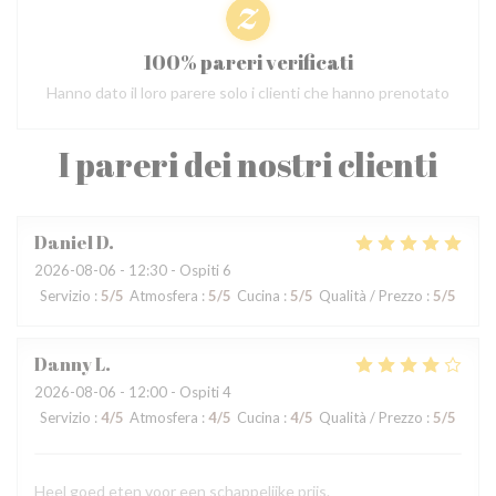
100% pareri verificati
Hanno dato il loro parere solo i clienti che hanno prenotato
I pareri dei nostri clienti
Daniel
D
2026-08-06
- 12:30 - Ospiti 6
Servizio
:
5
/5
Atmosfera
:
5
/5
Cucina
:
5
/5
Qualità / Prezzo
:
5
/5
Danny
L
2026-08-06
- 12:00 - Ospiti 4
Servizio
:
4
/5
Atmosfera
:
4
/5
Cucina
:
4
/5
Qualità / Prezzo
:
5
/5
Heel goed eten voor een schappelijke prijs.