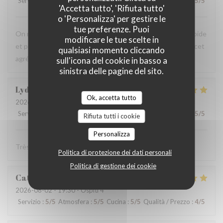
Servizio
:
5
/5
Atmosfera
:
5
/5
Cucina
:
5
/5
Qualità / Prezzo
:
5
/5
'Accetta tutto', 'Rifiuta tutto'
o 'Personalizza' per gestire le
tue preferenze. Puoi
On recommande vivement, carte avec du choix ,service rapide
modificare le tue scelte in
et personnels très agréable, prix raisonnables..merci pour cet
qualsiasi momento cliccando
agréable moment en terrasse.
sull'icona del cookie in basso a
sinistra delle pagine del sito.
Lydia
D
Ok, accetta tutto
2026-08-06
- 12:15 - Ospiti 3
Servizio
:
5
/5
Atmosfera
:
5
/5
Cucina
:
5
/5
Qualità / Prezzo
:
5
/5
Rifiuta tutti i cookie
Personalizza
Très bonne cuisine ! Très bon accueil !
Politica di protezione dei dati personali
Politica di gestione dei cookie
Catherine
D
2026-08-02
- 19:30 - Ospiti 4
Servizio
:
5
/5
Atmosfera
:
5
/5
Cucina
:
5
/5
Qualità / Prezzo
:
4
/5