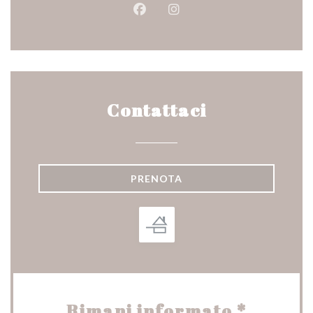
Facebook ((apre una nuova fines
Instagram ((apre una nuov
Contattaci
PRENOTA
Rimani informato
*