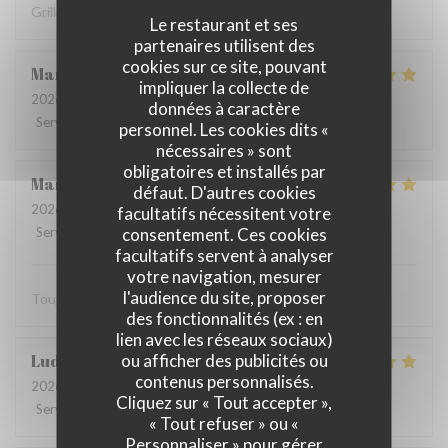
Grillades à recommander
Le restaurant et ses
partenaires utilisent des
cookies sur ce site, pouvant
Martine
V
impliquer la collecte de
2026-08-01
- 12:15 - Couverts 2
données à caractère
Service
:
5
/5
Ambiance
:
4
/5
Cuisine
:
5
/5
Qualité / Prix
:
5
/5
personnel. Les cookies dits «
nécessaires » sont
obligatoires et installés par
Marie-catherine
P
défaut. D'autres cookies
2026-08-02
- 12:45 - Couverts 4
facultatifs nécessitent votre
consentement. Ces cookies
Service
:
5
/5
Ambiance
:
5
/5
Cuisine
:
5
/5
Qualité / Prix
:
5
/5
facultatifs servent à analyser
votre navigation, mesurer
l'audience du site, proposer
Toujours très bien. Bon produits. On s’est régalé merci.
des fonctionnalités (ex : en
lien avec les réseaux sociaux)
ou afficher des publicités ou
Ludovic
D
contenus personnalisés.
2026-08-02
- 12:45 - Couverts 4
Cliquez sur « Tout accepter »,
Service
:
5
/5
Ambiance
:
5
/5
Cuisine
:
5
/5
Qualité / Prix
:
5
/5
« Tout refuser » ou «
Personnaliser » pour gérer