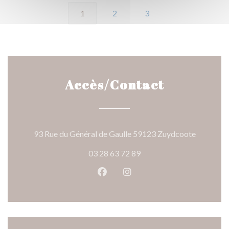
1
2
3
Accès/Contact
((ouvre un
93 Rue du Général de Gaulle 59123 Zuydcoote
03 28 63 72 89
Facebook ((ouvre une nouvelle 
Instagram ((ouvre une nou