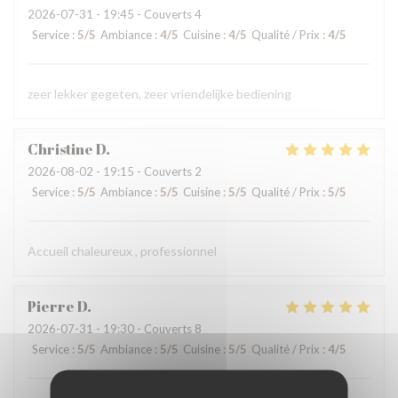
2026-07-31
- 19:45 - Couverts 4
Service
:
5
/5
Ambiance
:
4
/5
Cuisine
:
4
/5
Qualité / Prix
:
4
/5
zeer lekker gegeten, zeer vriendelijke bediening
Christine
D
2026-08-02
- 19:15 - Couverts 2
Service
:
5
/5
Ambiance
:
5
/5
Cuisine
:
5
/5
Qualité / Prix
:
5
/5
Accueil chaleureux , professionnel
Pierre
D
2026-07-31
- 19:30 - Couverts 8
Service
:
5
/5
Ambiance
:
5
/5
Cuisine
:
5
/5
Qualité / Prix
:
4
/5