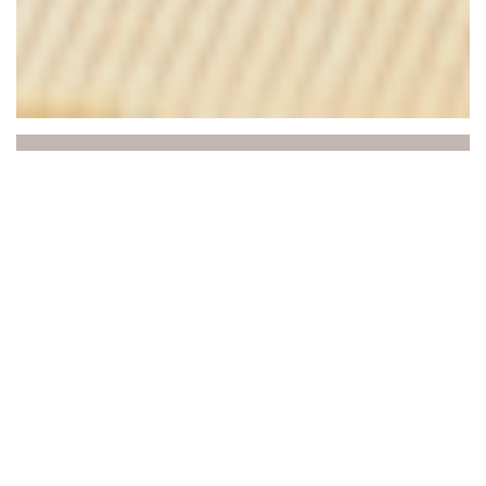
Au Joyeux Retour des
Pêcheurs
SPÉCIALITÉS – Le chef concocte une cuisine de
tradition et pleines de gourmandise : la côte à l'os,
l'andouillette et le magret de canard au feu de
bois…
COTE MER : dos de cabillaud, saint jacques, soles
ET AUSSI DE SAVOIE - On y vient aussi pour les