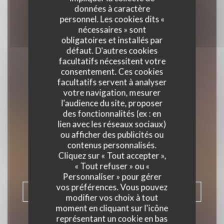
données à caractère
personnel. Les cookies dits «
nécessaires » sont
obligatoires et installés par
défaut. D'autres cookies
facultatifs nécessitent votre
consentement. Ces cookies
facultatifs servent à analyser
votre navigation, mesurer
l'audience du site, proposer
Au Joyeux Retour
des fonctionnalités (ex : en
des Pêcheurs
lien avec les réseaux sociaux)
ou afficher des publicités ou
contenus personnalisés.
RESTAURANT TRADITIONNEL
|
Cliquez sur « Tout accepter »,
ZUYDCOOTE
« Tout refuser » ou «
Personnaliser » pour gérer
vos préférences. Vous pouvez
RÉSERVER
modifier vos choix à tout
moment en cliquant sur l'icône
représentant un cookie en bas