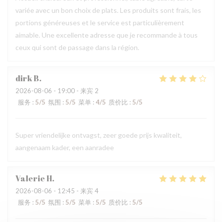
variée avec un bon choix de plats. Les produits sont frais, les
portions généreuses et le service est particulièrement
aimable. Une excellente adresse que je recommande à tous
ceux qui sont de passage dans la région.
dirk
B
2026-08-06
- 19:00 - 来宾 2
服务
:
5
/5
氛围
:
5
/5
菜单
:
4
/5
质价比
:
5
/5
Super vriendelijke ontvagst, zeer goede prijs kwaliteit,
aangenaam kader, een aanradee
Valerie
H
2026-08-06
- 12:45 - 来宾 4
服务
:
5
/5
氛围
:
5
/5
菜单
:
5
/5
质价比
:
5
/5