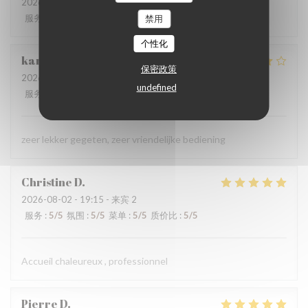
2026-08-02
- 12:30 - 来宾 2
服务
:
5
/5
氛围
:
5
/5
菜单
:
5
/5
质价比
:
5
/5
禁用
个性化
karolien
D
保密政策
2026-07-31
- 19:45 - 来宾 4
undefined
服务
:
5
/5
氛围
:
4
/5
菜单
:
4
/5
质价比
:
4
/5
zeer lekker gegeten, zeer vriendelijke bediening
Christine
D
2026-08-02
- 19:15 - 来宾 2
服务
:
5
/5
氛围
:
5
/5
菜单
:
5
/5
质价比
:
5
/5
Accueil chaleureux , professionnel
Pierre
D