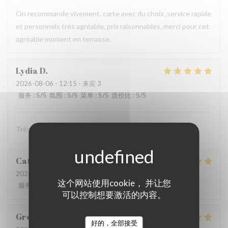
On recommande vivement, carte avec du choix ,service rapide
et personnels très agréable, prix raisonnables..merci pour cet
agréable moment en terrasse.
Lydia
D
2026-08-06
- 12:15 - 来宾 3
服务
:
5
/5
氛围
:
5
/5
菜单
:
5
/5
质价比
:
5
/5
Très bonne cuisine ! Très bon accueil !
Catherine
D
2026-08-02
- 19:30 - 来宾 4
这个网站使用cookie， 并让您
服务
:
5
/5
氛围
:
5
/5
菜单
:
5
/5
质价比
:
4
/5
可以控制想要激活的内容。
Grégory
C
好的，全部接受