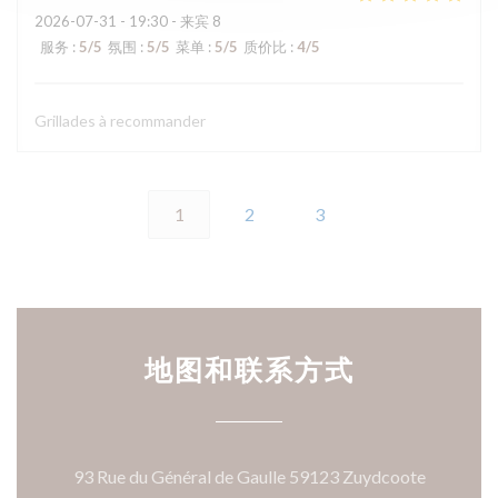
2026-07-31
- 19:30 - 来宾 8
服务
:
5
/5
氛围
:
5
/5
菜单
:
5
/5
质价比
:
4
/5
Grillades à recommander
1
2
3
地图和联系方式
((在新窗
93 Rue du Général de Gaulle 59123 Zuydcoote