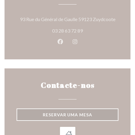
((abre nu
93 Rue du Général de Gaulle 59123 Zuydcoote
03 28 63 72 89
Facebook ((abre numa nova jane
Instagram ((abre numa nov
Contacte-nos
RESERVAR UMA MESA