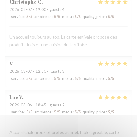
Christophe
C
2026-08-07
- 19:00 - guests 4
service
:
5
/5
ambience
:
5
/5
menu
:
5
/5
quality_price
:
5
/5
Un accueil toujours au top. La carte estivale propose des
produits frais et une cuisine du territoire.
V
2026-08-07
- 12:30 - guests 3
service
:
5
/5
ambience
:
5
/5
menu
:
5
/5
quality_price
:
5
/5
Luc
V
2026-08-06
- 18:45 - guests 2
service
:
5
/5
ambience
:
5
/5
menu
:
5
/5
quality_price
:
5
/5
Accueil chaleureux et professionnel, table agréable, carte