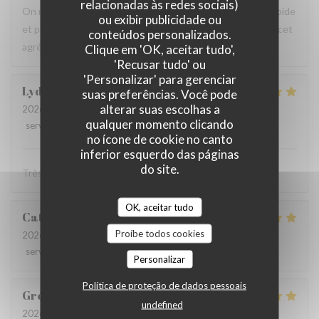
relacionadas às redes sociais)
On recommande vivement, carte avec du choix ,service rapide
ou exibir publicidade ou
et personnels très agréable, prix raisonnables..merci pour cet
conteúdos personalizados.
agréable moment en terrasse.
Clique em 'OK, aceitar tudo',
'Recusar tudo' ou
'Personalizar' para gerenciar
Lydia
D
suas preferências. Você pode
alterar suas escolhas a
2026-08-06
- 12:15 - guests 3
qualquer momento clicando
service
:
5
/5
ambience
:
5
/5
menu
:
5
/5
quality_price
:
5
/5
no ícone de cookie no canto
inferior esquerdo das páginas
do site.
Très bonne cuisine ! Très bon accueil !
OK, aceitar tudo
Catherine
D
Proíbe todos cookies
2026-08-02
- 19:30 - guests 4
service
:
5
/5
ambience
:
5
/5
menu
:
5
/5
quality_price
:
4
/5
Personalizar
Política de proteção de dados pessoais
Grégory
C
undefined
2026-08-02
- 12:30 - guests 2