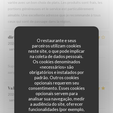
variée avec un bon choix de plats. Les produits sont frais, les
portions généreuses et le service est particulièrement
aimable. Une excellente adresse que je recommande à tous
ceux qui sont de passage dans la région.
dirk
B
O restaurante e seus
2026-08-06
- 19:00 - guests 2
parceiros utilizam cookies
service
:
5
/5
ambience
:
5
/5
menu
:
4
/5
quality_price
:
5
/5
neste site, o que pode implicar
na coleta de dados pessoais.
Os cookies denominados
Super vriendelijke ontvagst, zeer goede prijs kwaliteit,
«necessários» são
obrigatórios e instalados por
aangenaam kader, een aanradee
padrão. Outros cookies
opcionais requerem seu
Valerie
H
consentimento. Esses cookies
opcionais servem para
2026-08-06
- 12:45 - guests 4
analisar sua navegação, medir
service
:
5
/5
ambience
:
5
/5
menu
:
5
/5
quality_price
:
5
/5
a audiência do site, oferecer
funcionalidades (por exemplo,