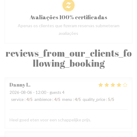
Avaliações 100% certificadas
Apenas os clientes que fizeram reservas submeteram
avaliações
reviews_from_our_clients_fo
llowing_booking
Danny
L
2026-08-06
- 12:00 - guests 4
service
:
4
/5
ambience
:
4
/5
menu
:
4
/5
quality_price
:
5
/5
Heel goed eten voor een schappelijke prijs.