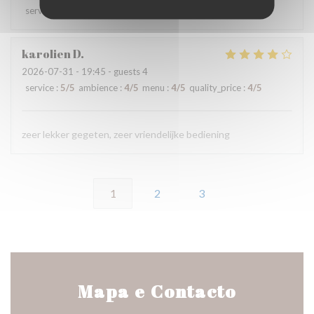
service
:
5
/5
ambience
:
5
/5
menu
:
5
/5
quality_price
:
5
/5
karolien
D
2026-07-31
- 19:45 - guests 4
service
:
5
/5
ambience
:
4
/5
menu
:
4
/5
quality_price
:
4
/5
zeer lekker gegeten, zeer vriendelijke bediening
1
2
3
Mapa e Contacto