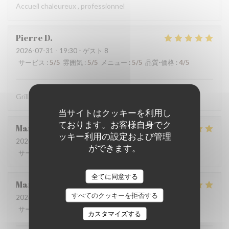
Accueil chaleureux , professionnel
Pierre
D
2026-07-31
- 19:30 - ゲスト 8
サービス
:
5
/5
雰囲気
:
5
/5
メニュー
:
5
/5
品質-価格
:
4
/5
Grillades à recommander
当サイトはクッキーを利用し
ております。お客様自身でク
Martine
V
ッキー利用の設定および管理
2026-08-01
- 12:15 - ゲスト 2
ができます。
サービス
:
5
/5
雰囲気
:
4
/5
メニュー
:
5
/5
品質-価格
:
5
/5
全てに同意する
Marie-catherine
P
すべてのクッキーを拒否する
2026-08-02
- 12:45 - ゲスト 4
サービス
:
5
/5
雰囲気
:
5
/5
メニュー
:
5
/5
品質-価格
:
5
/5
カスタマイズする