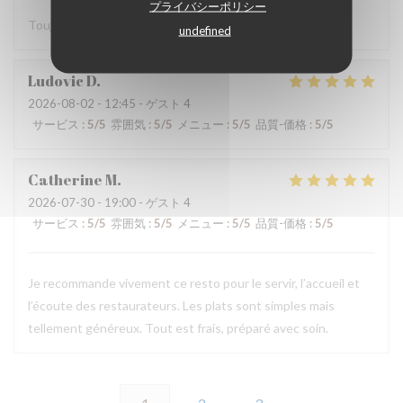
プライバシーポリシー
Toujours très bien. Bon produits. On s’est régalé merci.
undefined
Ludovic
D
2026-08-02
- 12:45 - ゲスト 4
サービス
:
5
/5
雰囲気
:
5
/5
メニュー
:
5
/5
品質-価格
:
5
/5
Catherine
M
2026-07-30
- 19:00 - ゲスト 4
サービス
:
5
/5
雰囲気
:
5
/5
メニュー
:
5
/5
品質-価格
:
5
/5
Je recommande vivement ce resto pour le servir, l’accueil et
l’écoute des restaurateurs. Les plats sont simples mais
tellement généreux. Tout est frais, préparé avec soin.