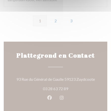
1
2
3
Plattegrond en Contact
((opent in
93 Rue du Général de Gaulle 59123 Zuydcoote
03 28 63 72 89
Facebook ((opent in een nieuw 
Instagram ((opent in een 