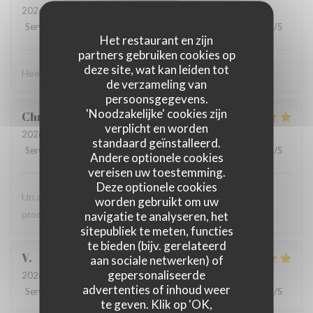
2026-08-06
- 12:00 - Gasten 4
Service
:
4
/5
Atmosfeer
:
4
/5
Keuken
:
4
/5
Kwaliteit / Prijs
:
5
/5
Het restaurant en zijn
partners gebruiken cookies op
deze site, wat kan leiden tot
Heel goed eten voor een schappelijke prijs.
de verzameling van
persoonsgegevens.
'Noodzakelijke' cookies zijn
Christophe
C
verplicht en worden
2026-08-07
- 19:00 - Gasten 4
standaard geïnstalleerd.
Service
:
5
/5
Atmosfeer
:
5
/5
Keuken
:
5
/5
Kwaliteit / Prijs
:
5
/5
Andere optionele cookies
vereisen uw toestemming.
Deze optionele cookies
Un accueil toujours au top. La carte estivale propose des
worden gebruikt om uw
produits frais et une cuisine du territoire.
navigatie te analyseren, het
sitepubliek te meten, functies
te bieden (bijv. gerelateerd
V
aan sociale netwerken) of
gepersonaliseerde
2026-08-07
- 12:30 - Gasten 3
advertenties of inhoud weer
Service
:
5
/5
Atmosfeer
:
5
/5
Keuken
:
5
/5
Kwaliteit / Prijs
:
5
/5
te geven. Klik op 'OK,