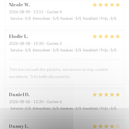
Nicole
W
2026-08-09
- 13:15 - Gasten 4
Service
:
5
/5
Atmosfeer
:
5
/5
Keuken
:
5
/5
Kwaliteit / Prijs
:
5
/5
Elodie
L
2026-08-08
- 19:30 - Gasten 2
Service
:
5
/5
Atmosfeer
:
5
/5
Keuken
:
5
/5
Kwaliteit / Prijs
:
5
/5
Très bon accueil des gérants, serveuses au top, cuisine
excellente. Très belle découverte.
Daniel
D
2026-08-06
- 12:30 - Gasten 6
Service
:
5
/5
Atmosfeer
:
5
/5
Keuken
:
5
/5
Kwaliteit / Prijs
:
5
/5
Danny
L