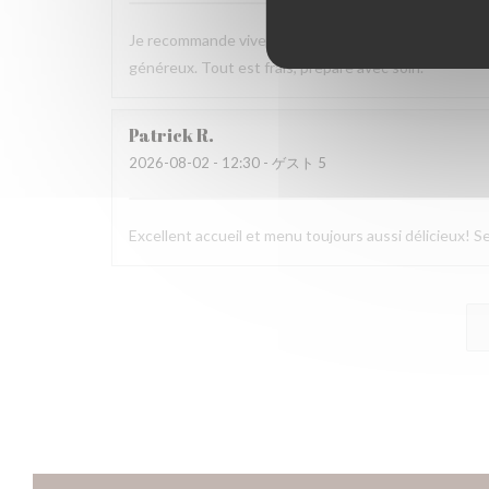
Je recommande vivement ce resto pour le servir, l’acc
généreux. Tout est frais, préparé avec soin.
Patrick
R
2026-08-02
- 12:30 - ゲスト 5
Excellent accueil et menu toujours aussi délicieux! Se