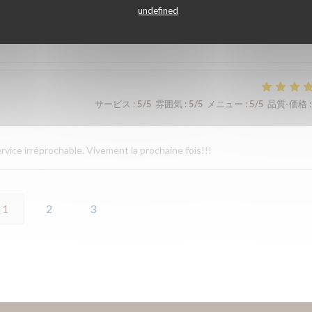
undefined
ueil et l’écoute des restaurateurs. Les plats sont simples mais tellement
サービス
:
5
/5
雰囲気
:
5
/5
メニュー
:
5
/5
品質-価格
:
rvice irréprochable. Vivement la prochaine fois!!!
1
2
3