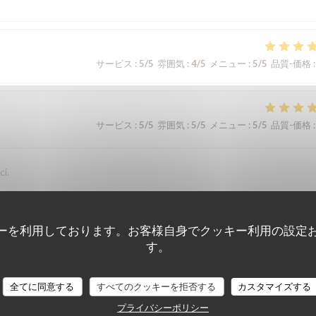
サービス
:
5
/5
雰囲気
:
4
/5
メニュー
:
5
/5
品質-価格
:
サービス
:
5
/5
雰囲気
:
5
/5
メニュー
:
5
/5
品質-価格
:
ci.
ーを利用しております。お客様自身でクッキー利用の設定
サービス
:
5
/5
雰囲気
:
5
/5
メニュー
:
5
/5
品質-価格
:
す。
全てに同意する
すべてのクッキーを拒否する
カスタマイズする
サービス
:
5
/5
雰囲気
:
5
/5
メニュー
:
5
/5
品質-価格
:
プライバシーポリシー