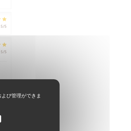
5
/5
5
/5
および管理ができま
5
/5
5
/5