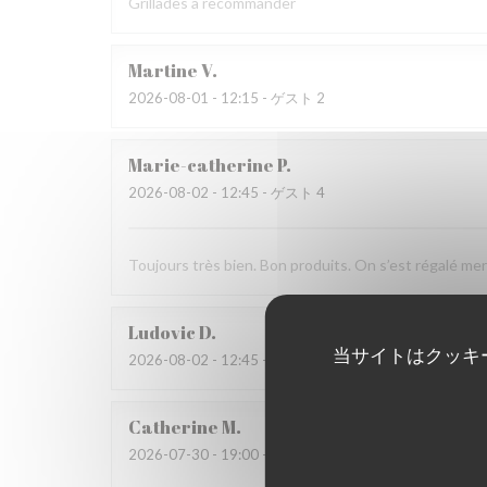
Grillades à recommander
Martine
V
2026-08-01
- 12:15 - ゲスト 2
Marie-catherine
P
2026-08-02
- 12:45 - ゲスト 4
Toujours très bien. Bon produits. On s’est régalé mer
Ludovic
D
当サイトはクッキ
2026-08-02
- 12:45 - ゲスト 4
Catherine
M
2026-07-30
- 19:00 - ゲスト 4