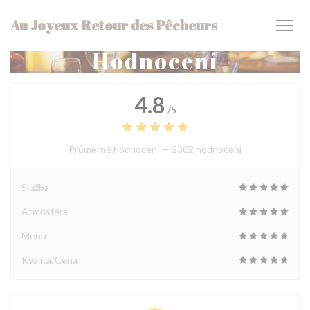
Panel pro správu cookies
Au Joyeux Retour des Pêcheurs
Hodnocení
4.8
/5
Průměrné hodnocení —
2302 hodnoceni
Služba
Atmosféra
Menu
Kvalita/Cena