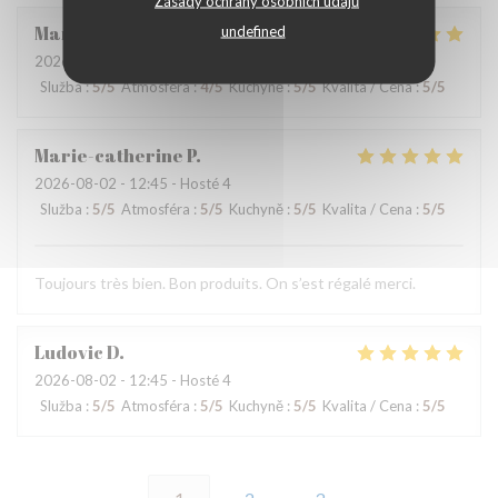
Zásady ochrany osobních údajů
Martine
V
undefined
2026-08-01
- 12:15 - Hosté 2
Služba
:
5
/5
Atmosféra
:
4
/5
Kuchyně
:
5
/5
Kvalita / Cena
:
5
/5
Marie-catherine
P
2026-08-02
- 12:45 - Hosté 4
Služba
:
5
/5
Atmosféra
:
5
/5
Kuchyně
:
5
/5
Kvalita / Cena
:
5
/5
Toujours très bien. Bon produits. On s’est régalé merci.
Ludovic
D
2026-08-02
- 12:45 - Hosté 4
Služba
:
5
/5
Atmosféra
:
5
/5
Kuchyně
:
5
/5
Kvalita / Cena
:
5
/5