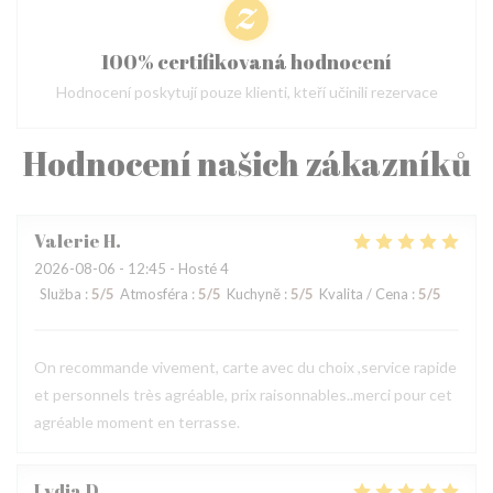
100% certifikovaná hodnocení
Hodnocení poskytují pouze klienti, kteří učinili rezervace
Hodnocení našich zákazníků
Valerie
H
2026-08-06
- 12:45 - Hosté 4
Služba
:
5
/5
Atmosféra
:
5
/5
Kuchyně
:
5
/5
Kvalita / Cena
:
5
/5
On recommande vivement, carte avec du choix ,service rapide
et personnels très agréable, prix raisonnables..merci pour cet
agréable moment en terrasse.
Lydia
D