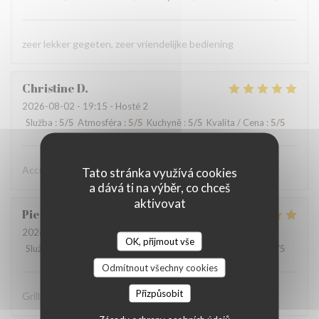
zeer lekker gegeten, zeer vriendelijke bediening
Christine
D
2026-08-02
- 19:15 - Hosté 2
Služba
:
5
/5
Atmosféra
:
5
/5
Kuchyně
:
5
/5
Kvalita / Cena
:
5
/5
Accueil chaleureux , professionnel
Tato stránka využívá cookies
a dává ti na výběr, co chceš
aktivovat
Pierre
D
2026-07-31
- 19:30 - Hosté 8
OK, přijmout vše
Služba
:
5
/5
Atmosféra
:
5
/5
Kuchyně
:
5
/5
Kvalita / Cena
:
4
/5
Odmítnout všechny cookies
Přizpůsobit
Grillades à recommander