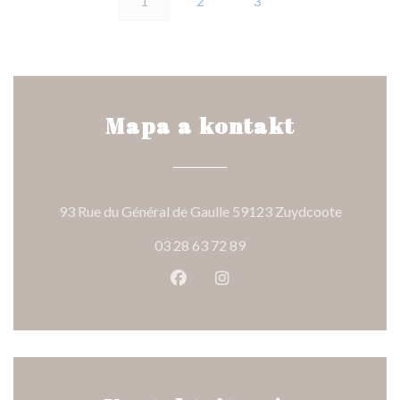
1
2
3
Mapa a kontakt
((otevře 
93 Rue du Général de Gaulle 59123 Zuydcoote
03 28 63 72 89
Facebook ((otevře se v novém o
Instagram ((otevře se v n