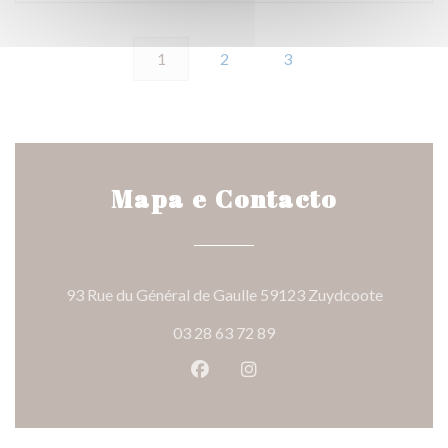
1
2
3
Mapa e Contacto
((abre nu
93 Rue du Général de Gaulle 59123 Zuydcoote
03 28 63 72 89
Facebook ((abre numa nova jane
Instagram ((abre numa nov