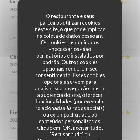
karolien
D
2026-07-31
- 19:45 - guests 4
O restaurante e seus
service
:
5
/5
ambience
:
4
/5
menu
:
4
/5
quality_price
:
4
/5
parceiros utilizam cookies
neste site, o que pode implicar
na coleta de dados pessoais.
zeer lekker gegeten, zeer vriendelijke bediening
Os cookies denominados
«necessários» são
obrigatórios e instalados por
Christine
D
padrão. Outros cookies
2026-08-02
- 19:15 - guests 2
opcionais requerem seu
service
:
5
/5
ambience
:
5
/5
menu
:
5
/5
quality_price
:
5
/5
consentimento. Esses cookies
opcionais servem para
analisar sua navegação, medir
Accueil chaleureux , professionnel
a audiência do site, oferecer
funcionalidades (por exemplo,
relacionadas às redes sociais)
Pierre
D
ou exibir publicidade ou
2026-07-31
- 19:30 - guests 8
conteúdos personalizados.
Clique em 'OK, aceitar tudo',
service
:
5
/5
ambience
:
5
/5
menu
:
5
/5
quality_price
:
4
/5
'Recusar tudo' ou