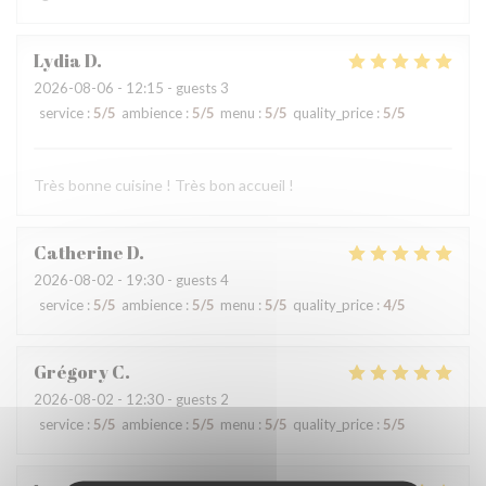
Lydia
D
2026-08-06
- 12:15 - guests 3
service
:
5
/5
ambience
:
5
/5
menu
:
5
/5
quality_price
:
5
/5
Très bonne cuisine ! Très bon accueil !
Catherine
D
2026-08-02
- 19:30 - guests 4
service
:
5
/5
ambience
:
5
/5
menu
:
5
/5
quality_price
:
4
/5
Grégory
C
2026-08-02
- 12:30 - guests 2
service
:
5
/5
ambience
:
5
/5
menu
:
5
/5
quality_price
:
5
/5