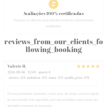
Avaliações 100% certificadas
Apenas os clientes que fizeram reservas submeteram
avaliações
reviews_from_our_clients_fo
llowing_booking
Valerie
H
2026-08-06
- 12:45 - guests 4
service
:
5
/5
ambience
:
5
/5
menu
:
5
/5
quality_price
:
5
/5
On recommande vivement, carte avec du choix ,service rapide
et personnels très agréable, prix raisonnables..merci pour cet
agréable moment en terrasse.