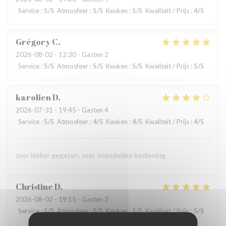
Service
:
5
/5
Atmosfeer
:
5
/5
Keuken
:
5
/5
Kwaliteit / Prijs
:
4
/5
Grégory
C
2026-08-02
- 12:30 - Gasten 2
Service
:
5
/5
Atmosfeer
:
5
/5
Keuken
:
5
/5
Kwaliteit / Prijs
:
5
/5
karolien
D
2026-07-31
- 19:45 - Gasten 4
Service
:
5
/5
Atmosfeer
:
4
/5
Keuken
:
4
/5
Kwaliteit / Prijs
:
4
/5
zeer lekker gegeten, zeer vriendelijke bediening
Christine
D
2026-08-02
- 19:15 - Gasten 2
Service
:
5
/5
Atmosfeer
:
5
/5
Keuken
:
5
/5
Kwaliteit / Prijs
:
5
/5