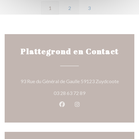
1
2
3
Plattegrond en Contact
((opent in
93 Rue du Général de Gaulle 59123 Zuydcoote
03 28 63 72 89
Facebook ((opent in een nieuw 
Instagram ((opent in een 