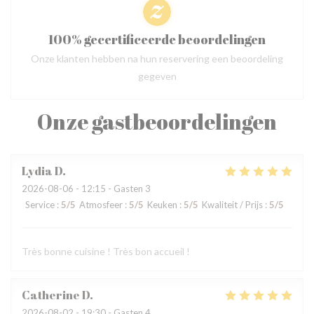
100% gecertificeerde beoordelingen
Onze klanten hebben na hun reservering een beoordeling
gegeven
Onze gastbeoordelingen
Lydia
D
2026-08-06
- 12:15 - Gasten 3
Service
:
5
/5
Atmosfeer
:
5
/5
Keuken
:
5
/5
Kwaliteit / Prijs
:
5
/5
Très bonne cuisine ! Très bon accueil !
Catherine
D
2026-08-02
- 19:30 - Gasten 4