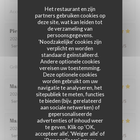
Het restaurant en zijn
Accueil chaleureux , professionnel
partners gebruiken cookies op
deze site, wat kan leiden tot
de verzameling van
Pierre
D
persoonsgegevens.
2026-07-31
- 19:30 - Gasten 8
'Noodzakelijke' cookies zijn
Service
:
5
/5
Atmosfeer
:
5
/5
Keuken
:
5
/5
Kwaliteit / Prijs
:
4
/5
verplicht en worden
standaard geïnstalleerd.
Andere optionele cookies
Grillades à recommander
vereisen uw toestemming.
Deze optionele cookies
worden gebruikt om uw
Martine
V
navigatie te analyseren, het
sitepubliek te meten, functies
2026-08-01
- 12:15 - Gasten 2
te bieden (bijv. gerelateerd
Service
:
5
/5
Atmosfeer
:
4
/5
Keuken
:
5
/5
Kwaliteit / Prijs
:
5
/5
aan sociale netwerken) of
gepersonaliseerde
advertenties of inhoud weer
Marie-catherine
P
te geven. Klik op 'OK,
2026-08-02
- 12:45 - Gasten 4
accepteer alle', 'Weiger alle' of
Service
:
5
/5
Atmosfeer
:
5
/5
Keuken
:
5
/5
Kwaliteit / Prijs
:
5
/5
'Personaliseer' om uw