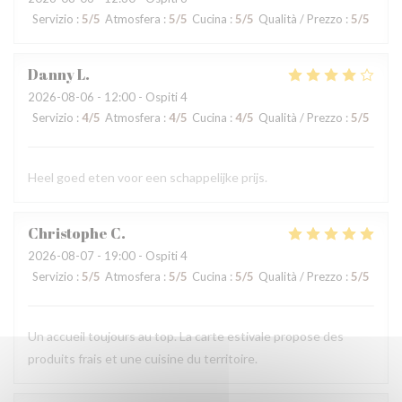
Servizio
:
5
/5
Atmosfera
:
5
/5
Cucina
:
5
/5
Qualità / Prezzo
:
5
/5
Danny
L
2026-08-06
- 12:00 - Ospiti 4
Servizio
:
4
/5
Atmosfera
:
4
/5
Cucina
:
4
/5
Qualità / Prezzo
:
5
/5
Heel goed eten voor een schappelijke prijs.
Christophe
C
2026-08-07
- 19:00 - Ospiti 4
Servizio
:
5
/5
Atmosfera
:
5
/5
Cucina
:
5
/5
Qualità / Prezzo
:
5
/5
Un accueil toujours au top. La carte estivale propose des
produits frais et une cuisine du territoire.