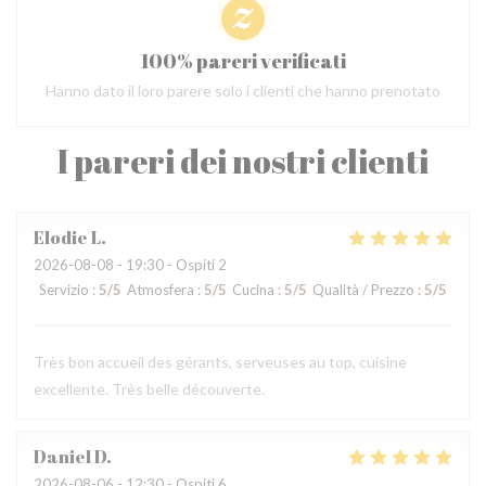
100% pareri verificati
Hanno dato il loro parere solo i clienti che hanno prenotato
I pareri dei nostri clienti
Elodie
L
2026-08-08
- 19:30 - Ospiti 2
Servizio
:
5
/5
Atmosfera
:
5
/5
Cucina
:
5
/5
Qualità / Prezzo
:
5
/5
Très bon accueil des gérants, serveuses au top, cuisine
excellente. Très belle découverte.
Daniel
D
2026-08-06
- 12:30 - Ospiti 6