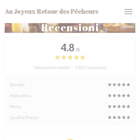
Personalizzazione delle tue scelte sui cookie
Au Joyeux Retour des Pêcheurs
Recensioni
4.8
/5
Valutazione media —
2307 recensioni
Servizio
Atmosfera
Menu
Qualità/Prezzo