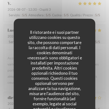
V
2026-08-07
- 12:30 - Ospiti 3
Servizio
:
5
/5
Atmosfera
:
5
/5
Cucina
:
5
/5
Qualità / Prezzo
:
5
/5
Luc
V
Il ristorante e i suoi partner
2026-08-06
- 18:45 - Ospiti 2
utilizzano cookies su questo
Servizio
:
5
/5
sito, che possono comportare
Atmosfera
:
5
/5
Cucina
:
5
/5
Qualità / Prezzo
:
5
/5
la raccolta di dati personali. I
cookies denominati
«necessari» sono obbligatori e
Accueil chaleureux et professionnel, table agréable, carte
installati per impostazione
variée avec un bon choix de plats. Les produits sont frais, les
predefinita. Altri cookies
portions généreuses et le service est particulièrement
opzionali richiedono il tuo
aimable. Une excellente adresse que je recommande à tous
consenso. Questi cookies
ceux qui sont de passage dans la région.
opzionali servono per
analizzare la tua navigazione,
misurare l'audience del sito,
dirk
B
fornire funzionalità (ad
esempio, legate ai social
2026-08-06
- 19:00 - Ospiti 2
network) o visualizzare