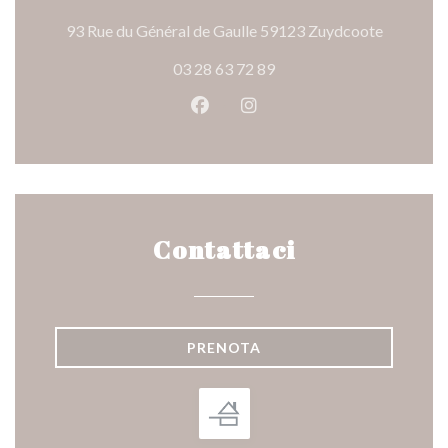
((apre una
93 Rue du Général de Gaulle 59123 Zuydcoote
03 28 63 72 89
Facebook ((apre una nuova fines
Instagram ((apre una nuov
Contattaci
PRENOTA