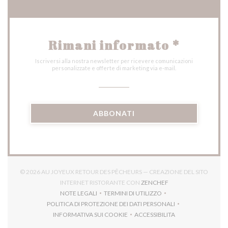
Rimani informato
*
Iscriversi alla nostra newsletter per ricevere comunicazioni
personalizzate e offerte di marketing via e-mail.
ABBONATI
© 2026 AU JOYEUX RETOUR DES PÊCHEURS — CREAZIONE DEL SITO
((APRE UNA NUOVA F
INTERNET RISTORANTE CON
ZENCHEF
NOTE LEGALI
TERMINI DI UTILIZZO
((APRE UNA NUOVA FINESTRA))
((APRE UNA NUOVA FINESTRA))
POLITICA DI PROTEZIONE DEI DATI PERSONALI
((APRE UNA NUOVA FINESTRA))
INFORMATIVA SUI COOKIE
ACCESSIBILITA
((APRE UNA NUOVA FINESTRA))
((APRE UNA NUOVA FINES