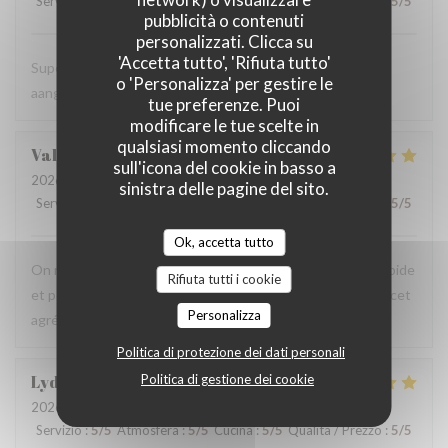
Servizio
:
5
/5
Atmosfera
:
5
/5
Cucina
:
4
/5
Qualità / Prezzo
:
5
/5
pubblicità o contenuti
personalizzati. Clicca su
'Accetta tutto', 'Rifiuta tutto'
Super vriendelijke ontvagst, zeer goede prijs kwaliteit,
o 'Personalizza' per gestire le
aangenaam kader, een aanradee
tue preferenze. Puoi
modificare le tue scelte in
qualsiasi momento cliccando
Valerie
H
sull'icona del cookie in basso a
2026-08-06
- 12:45 - Ospiti 4
sinistra delle pagine del sito.
Servizio
:
5
/5
Atmosfera
:
5
/5
Cucina
:
5
/5
Qualità / Prezzo
:
5
/5
Ok, accetta tutto
On recommande vivement, carte avec du choix ,service rapide
Rifiuta tutti i cookie
et personnels très agréable, prix raisonnables..merci pour cet
Personalizza
agréable moment en terrasse.
Politica di protezione dei dati personali
Lydia
D
Politica di gestione dei cookie
2026-08-06
- 12:15 - Ospiti 3
Servizio
:
5
/5
Atmosfera
:
5
/5
Cucina
:
5
/5
Qualità / Prezzo
:
5
/5