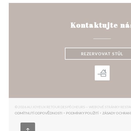
Kontaktujte ná
REZERVOVAT STŮL
© 2026 AU JOYEUX RETOUR DES PÊCHEURS — WEBOVÉ STRÁNKY REST
ODMÍTNUTÍ ODPOVĚDNOSTI
PODMÍNKY POUŽITÍ
ZÁSADY OCHRAN
((OTEVŘE SE V NOVÉM OKNĚ))
((OTEVŘE SE V NOVÉM OKNĚ