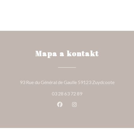
Mapa a kontakt
((otevře 
93 Rue du Général de Gaulle 59123 Zuydcoote
03 28 63 72 89
Facebook ((otevře se v novém o
Instagram ((otevře se v n