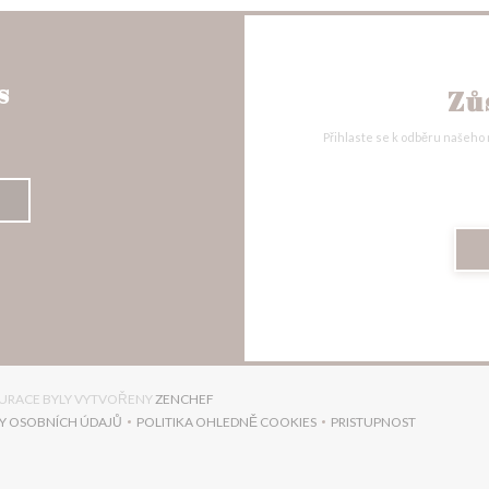
s
Zů
Přihlaste se k odběru našeho
((OTEVŘE SE V NOVÉM OKNĚ))
AURACE BYLY VYTVOŘENY
ZENCHEF
Y OSOBNÍCH ÚDAJŮ
POLITIKA OHLEDNĚ COOKIES
PRISTUPNOST
))
((OTEVŘE SE V NOVÉM OKNĚ))
((OTEVŘE SE V NOVÉM OKNĚ))
((OTEVŘE SE V NO