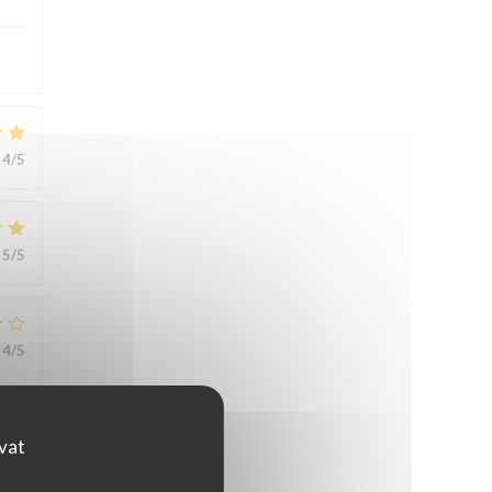
4
/5
5
/5
4
/5
ovat