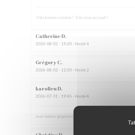
Très bonne cuisine ! Très bon accueil !
Catherine
D
2026-08-02
- 19:30 - Hosté 4
Grégory
C
2026-08-02
- 12:30 - Hosté 2
karolien
D
2026-07-31
- 19:45 - Hosté 4
zeer lekker gegeten, zeer vriendelijke bediening
Tat