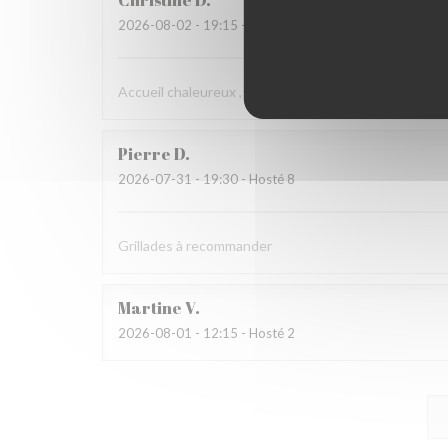
Christine
D
2026-08-02
- 19:15 - Hosté 2
Accueil chaleureux , professionnel
Pierre
D
2026-07-31
- 19:30 - Hosté 8
Grillades à recommander
Martine
V
2026-08-01
- 12:15 - Hosté 2