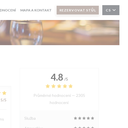
DNOCENÍ
MAPA A KONTAKT
REZERVOVAT STŮL
CS
4.8
/5
Průměrné hodnocení —
2305
5
/5
hodnoceni
Služba
ons