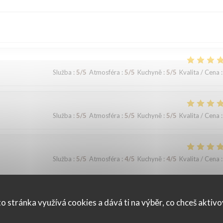
Služba
:
5
/5
Atmosféra
:
5
/5
Kuchyně
:
5
/5
Kvalita / Cena
:
Služba
:
5
/5
Atmosféra
:
5
/5
Kuchyně
:
5
/5
Kvalita / Cena
:
Služba
:
5
/5
Atmosféra
:
4
/5
Kuchyně
:
4
/5
Kvalita / Cena
:
o stránka využívá cookies a dává ti na výběr, co chceš aktiv