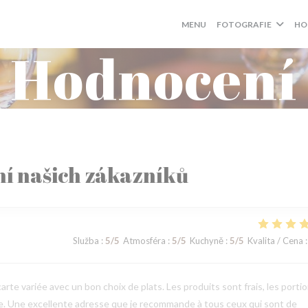
MENU
FOTOGRAFIE
HO
Hodnocení
í našich zákazníků
Služba
:
5
/5
Atmosféra
:
5
/5
Kuchyně
:
5
/5
Kvalita / Cena
:
arte variée avec un bon choix de plats. Les produits sont frais, les porti
le. Une excellente adresse que je recommande à tous ceux qui sont de