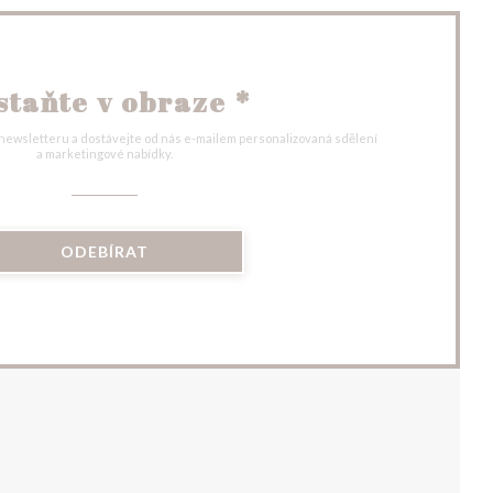
staňte v obraze
*
 newsletteru a dostávejte od nás e-mailem personalizovaná sdělení
a marketingové nabídky.
ODEBÍRAT
VÉM OKNĚ))