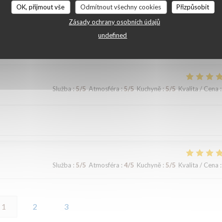
OK, přijmout vše
Odmítnout všechny cookies
Přizpůsobit
Služba
:
5
/5
Atmosféra
:
5
/5
Kuchyně
:
5
/5
Kvalita / Cena
:
Zásady ochrany osobních údajů
undefined
Služba
:
5
/5
Atmosféra
:
5
/5
Kuchyně
:
5
/5
Kvalita / Cena
:
Služba
:
5
/5
Atmosféra
:
4
/5
Kuchyně
:
5
/5
Kvalita / Cena
:
1
2
3