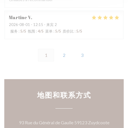
Martine
V
2026-08-01
- 12:15 - 来宾 2
服务
:
5
/5
氛围
:
4
/5
菜单
:
5
/5
质价比
:
5
/5
1
2
3
地图和联系方式
((在新窗
93 Rue du Général de Gaulle 59123 Zuydcoote