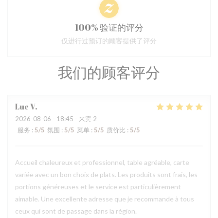
100% 验证的评分
仅进行过预订的顾客提供了评分
我们的顾客评分
Luc
V
2026-08-06
- 18:45 - 来宾 2
服务
:
5
/5
氛围
:
5
/5
菜单
:
5
/5
质价比
:
5
/5
Accueil chaleureux et professionnel, table agréable, carte
variée avec un bon choix de plats. Les produits sont frais, les
portions généreuses et le service est particulièrement
aimable. Une excellente adresse que je recommande à tous
ceux qui sont de passage dans la région.