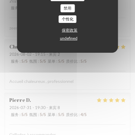
2026-07-31
- 19:45 - 来宾 4
服务
:
5
/5
氛围
:
4
/5
菜单
:
4
/5
质价比
:
4
/5
禁用
个性化
zeer lekker gegeten, zeer vriendelijke bediening
保密政策
undefined
Christine
D
2026-08-02
- 19:15 - 来宾 2
服务
:
5
/5
氛围
:
5
/5
菜单
:
5
/5
质价比
:
5
/5
Accueil chaleureux , professionnel
Pierre
D
2026-07-31
- 19:30 - 来宾 8
服务
:
5
/5
氛围
:
5
/5
菜单
:
5
/5
质价比
:
4
/5
Grillades à recommander