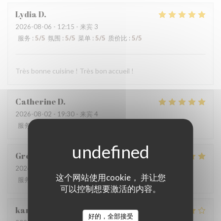
Lydia
D
2026-08-06
- 12:15 - 来宾 3
服务
:
5
/5
氛围
:
5
/5
菜单
:
5
/5
质价比
:
5
/5
Très bonne cuisine ! Très bon accueil !
Catherine
D
2026-08-02
- 19:30 - 来宾 4
服务
:
5
/5
氛围
:
5
/5
菜单
:
5
/5
质价比
:
4
/5
Grégory
C
2026-08-02
- 12:30 - 来宾 2
这个网站使用cookie， 并让您
服务
:
5
/5
氛围
:
5
/5
菜单
:
5
/5
质价比
:
5
/5
可以控制想要激活的内容。
karolien
D
好的，全部接受