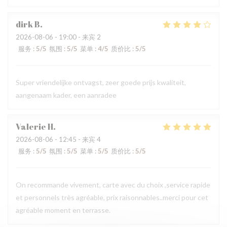
dirk
B
2026-08-06
- 19:00 - 来宾 2
服务
:
5
/5
氛围
:
5
/5
菜单
:
4
/5
质价比
:
5
/5
Super vriendelijke ontvagst, zeer goede prijs kwaliteit,
aangenaam kader, een aanradee
Valerie
H
2026-08-06
- 12:45 - 来宾 4
服务
:
5
/5
氛围
:
5
/5
菜单
:
5
/5
质价比
:
5
/5
On recommande vivement, carte avec du choix ,service rapide
et personnels très agréable, prix raisonnables..merci pour cet
agréable moment en terrasse.