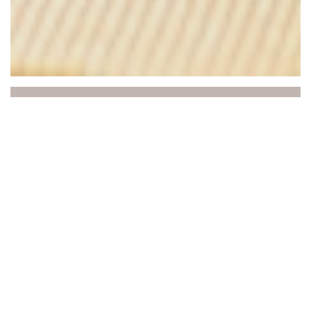
Au Joyeux Retour des
Pêcheurs
SPECIALITETER – Kocken kokar ihop
traditionell mat full av läckerheter: revbensspjäll,
andouillette och vedeldat ankbröst...
HAVSIDAN: torskfilé, pilgrimsmusslor, tunga
OCH ÄVEN FRÅN SAVOIE - Vi kommer också
hit för det väsentliga inom Savoyards gastronomi: