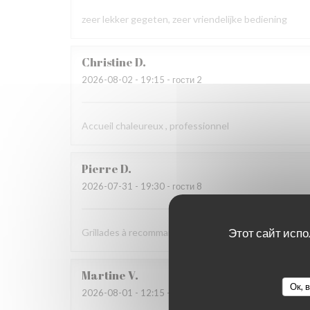
zeer lekker gegeten, zeer vriendelijke bediening
Christine
D
2026-08-02
- 19:15 - гости 2
Accueil chaleureux , professionnel
Pierre
D
2026-07-31
- 19:30 - гости 8
Этот сайт испо
Grillades à recommander
Martine
V
Ок, 
2026-08-01
- 12:15 - гости 2