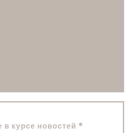
ается в новом окне))
м окне))
 в новом окне))
е в курсе новостей
*