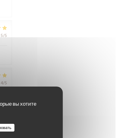
5
/5
4
/5
торые вы хотите
ровать
5
/5