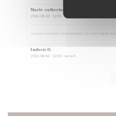
Marie-catherine
P
2026-08-02
- 12:45 - гости 4
Toujours très bien. Bon produits. On s’est régalé mer
Ludovic
D
2026-08-02
- 12:45 - гости 4