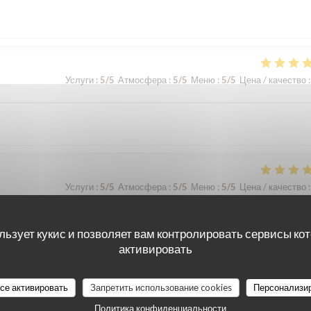
Услуги
:
5
/5
Атмосфера
:
5
/5
Меню
:
5
/5
Цена / качество
:
Услуги
:
5
/5
Атмосфера
:
5
/5
Меню
:
5
/5
Цена / качество
:
льзует кукис и позволяет вам контролировать сервисы ко
активировать
все активировать
Запретить использование cookies
Персонализи
Услуги
:
5
/5
Атмосфера
:
4
/5
Меню
:
5
/5
Цена / качество
:
Политика конфиденциальности