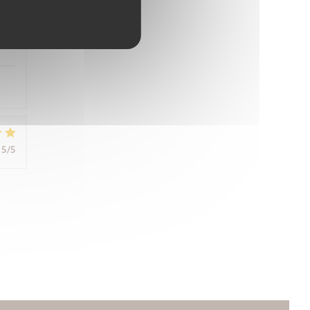
5
/5
5
/5