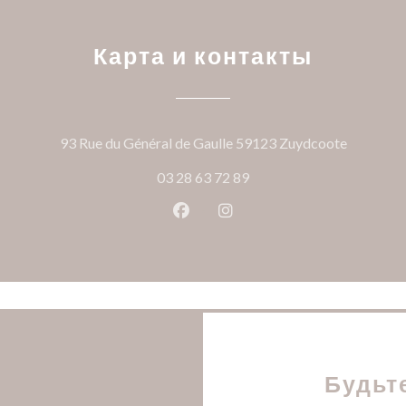
Карта и контакты
((открыв
93 Rue du Général de Gaulle 59123 Zuydcoote
03 28 63 72 89
Facebook ((открывается в ново
Instagram ((открывается
Будьт