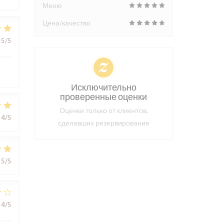
Меню
Цена/качество
5
/5
Исключительно
проверенные оценки
Оценки только от клиентов,
4
/5
сделавших резервирование
5
/5
4
/5