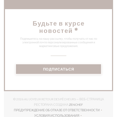
Будьте в курсе
новостей
*
Подпишитесь на нашу рассылку, чтобы получать от нас по
электронной почте персонализированные сообщения и
маркетинговые предложения.
ПОДПИСАТЬСЯ
© 2026 AU JOYEUX RETOUR DES PÊCHEURS — ВЕБ-СТРАНИЦА
((ОТКРЫВАЕТСЯ В НО
РЕСТОРАНА СОЗДАНА
ZENCHEF
ПРЕДУПРЕЖДЕНИЕ ОБ ОТКАЗЕ ОТ ОТВЕТСТВЕННОСТИ
((ОТКРЫВАЕТСЯ В НОВОМ ОКНЕ))
УСЛОВИЯ ИСПОЛЬЗОВАНИЯ