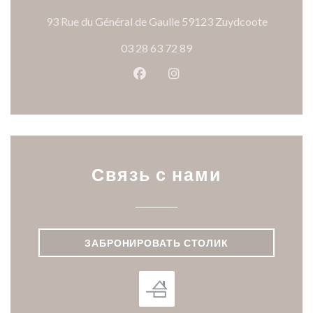
((открыв
93 Rue du Général de Gaulle 59123 Zuydcoote
03 28 63 72 89
Facebook ((открывается в ново
Instagram ((открывается
Связь с нами
ЗАБРОНИРОВАТЬ СТОЛИК