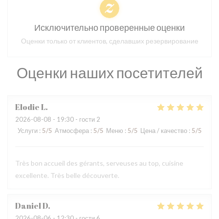
Исключительно проверенные оценки
Оценки только от клиентов, сделавших резервирование
Оценки наших посетителей
Elodie
L
2026-08-08
- 19:30 - гости 2
Услуги
:
5
/5
Атмосфера
:
5
/5
Меню
:
5
/5
Цена / качество
:
5
/5
Très bon accueil des gérants, serveuses au top, cuisine
excellente. Très belle découverte.
Daniel
D
2026-08-06
- 12:30 - гости 6