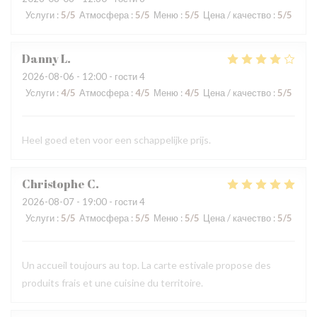
Услуги
:
5
/5
Атмосфера
:
5
/5
Меню
:
5
/5
Цена / качество
:
5
/5
Danny
L
2026-08-06
- 12:00 - гости 4
Услуги
:
4
/5
Атмосфера
:
4
/5
Меню
:
4
/5
Цена / качество
:
5
/5
Heel goed eten voor een schappelijke prijs.
Christophe
C
2026-08-07
- 19:00 - гости 4
Услуги
:
5
/5
Атмосфера
:
5
/5
Меню
:
5
/5
Цена / качество
:
5
/5
Un accueil toujours au top. La carte estivale propose des
produits frais et une cuisine du territoire.