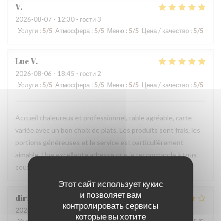
V
2026-08-07
- 12:30 - гости 3
Услуги
:
5
/5
Атмосфера
:
5
/5
Меню
:
5
/5
Цена / качество
:
5
/5
Luc
V
2026-08-06
- 18:45 - гости 2
Услуги
:
5
/5
Атмосфера
:
5
/5
Меню
:
5
/5
Цена / качество
:
5
/5
Accueil chaleureux et professionnel, table agréable, carte
variée avec un bon choix de plats. Les produits sont frais, les
portions généreuses et le service est particulièrement
aimable. Une excellente adresse que je recommande à tous
ceux qui sont de passage dans la région.
Этот сайт использует кукис
и позволяет вам
dirk
B
контролировать сервисы
2026-08-06
- 19:00 - гости 2
которые вы хотите