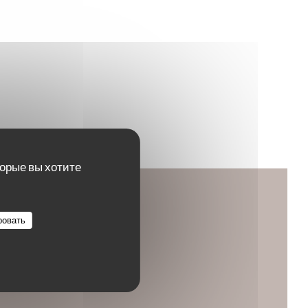
торые вы хотите
ровать
ается в новом окне))