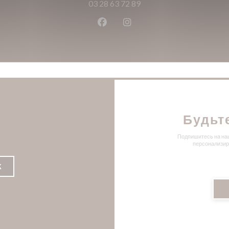
03 28 63 72 89
Facebook ((открывается в ново
Instagram ((открывается
Будьт
Подпишитесь на наш
персонализир
К