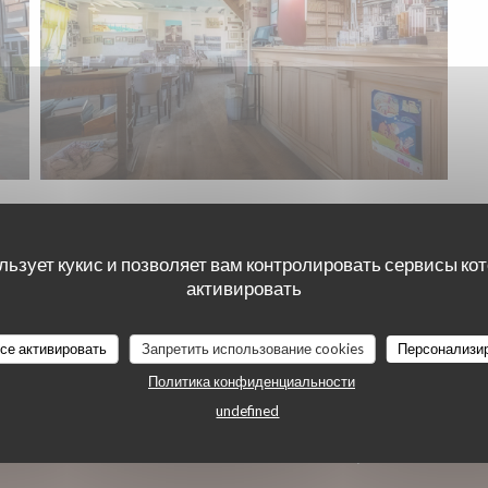
льзует кукис и позволяет вам контролировать сервисы ко
активировать
Карта и контакты
все активировать
Запретить использование cookies
Персонализи
Политика конфиденциальности
undefined
((открыв
93 Rue du Général de Gaulle 59123 Zuydcoote