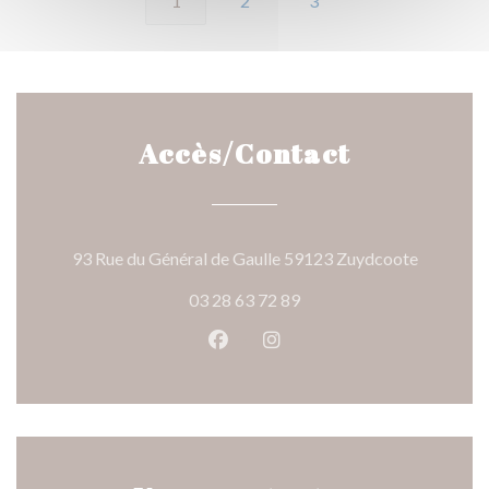
1
2
3
Accès/Contact
((ouvre un
93 Rue du Général de Gaulle 59123 Zuydcoote
03 28 63 72 89
Facebook ((ouvre une nouvelle 
Instagram ((ouvre une nou