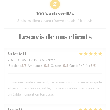
100% avis vérifiés
Seuls les clients ayant réservé ont laissé leur avis
Les avis de nos clients
Valerie
H
2026-08-06
- 12:45 - Couverts 4
Service
:
5
/5
Ambiance
:
5
/5
Cuisine
:
5
/5
Qualité / Prix
:
5
/5
On recommande vivement, carte avec du choix ,service rapide
et personnels très agréable, prix raisonnables..merci pour cet
agréable moment en terrasse.
Lydia
D