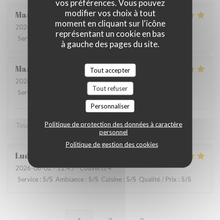
vos préférences. Vous pouvez
modifier vos choix à tout
Martine
V
moment en cliquant sur l'icône
2026-08-01
- 12:15 - Couverts 2
représentant un cookie en bas
Service
:
5
/5
Ambiance
:
4
/5
Cuisine
:
5
/5
Qualité / Prix
:
5
/5
à gauche des pages du site.
Marie-catherine
P
Tout accepter
2026-08-02
- 12:45 - Couverts 4
Tout refuser
Service
:
5
/5
Ambiance
:
5
/5
Cuisine
:
5
/5
Qualité / Prix
:
5
/5
Personnaliser
Politique de protection des données à caractère
Toujours très bien. Bon produits. On s’est régalé merci.
personnel
Politique de gestion des cookies
Ludovic
D
2026-08-02
- 12:45 - Couverts 4
Service
:
5
/5
Ambiance
:
5
/5
Cuisine
:
5
/5
Qualité / Prix
:
5
/5