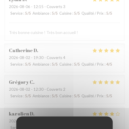
2026-08-06
- 12:15 - Couverts 3
Service
:
5
/5
Ambiance
:
5
/5
Cuisine
:
5
/5
Qualité / Prix
:
5
/5
Très bonne cuisine ! Très bon accueil !
Catherine
D
2026-08-02
- 19:30 - Couverts 4
Service
:
5
/5
Ambiance
:
5
/5
Cuisine
:
5
/5
Qualité / Prix
:
4
/5
Grégory
C
2026-08-02
- 12:30 - Couverts 2
Service
:
5
/5
Ambiance
:
5
/5
Cuisine
:
5
/5
Qualité / Prix
:
5
/5
karolien
D
2026-07-31
- 19:45 - Couverts 4
Service
:
5
/5
Ambiance
:
4
/5
Cuisine
:
4
/5
Qualité / Prix
:
4
/5