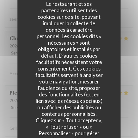
Le restaurant et ses
partenaires utilisent des
cookies sur ce site, pouvant
zeer lekker gegeten, zeer vriendelijke bediening
impliquer la collecte de
données à caractère
personnel. Les cookies dits «
Christine
D
nécessaires » sont
2026-08-02
- 19:15 - Couverts 2
obligatoires et installés par
Service
:
5
/5
Ambiance
:
5
/5
Cuisine
:
5
/5
Qualité / Prix
:
5
/5
défaut. D'autres cookies
facultatifs nécessitent votre
consentement. Ces cookies
Accueil chaleureux , professionnel
facultatifs servent à analyser
votre navigation, mesurer
l'audience du site, proposer
Pierre
D
des fonctionnalités (ex : en
lien avec les réseaux sociaux)
2026-07-31
- 19:30 - Couverts 8
ou afficher des publicités ou
Service
:
5
/5
Ambiance
:
5
/5
Cuisine
:
5
/5
Qualité / Prix
:
4
/5
contenus personnalisés.
Cliquez sur « Tout accepter »,
« Tout refuser » ou «
Grillades à recommander
Personnaliser » pour gérer