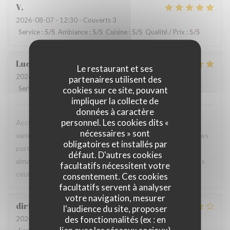
V
2026-08-07
- 12:30 - Couverts 3
Service
:
5
/5
Ambiance
:
5
/5
Cuisine
:
5
/5
Qualité / Prix
:
5
/5
Luc
V
Le restaurant et ses
2026-08-06
- 18:45 - Couverts 2
partenaires utilisent des
Service
:
5
/5
Ambiance
cookies sur ce site, pouvant
:
5
/5
Cuisine
:
5
/5
Qualité / Prix
:
5
/5
impliquer la collecte de
données à caractère
personnel. Les cookies dits «
Accueil chaleureux et professionnel, table agréable, carte
nécessaires » sont
variée avec un bon choix de plats. Les produits sont frais, les
obligatoires et installés par
portions généreuses et le service est particulièrement
défaut. D'autres cookies
aimable. Une excellente adresse que je recommande à tous
facultatifs nécessitent votre
ceux qui sont de passage dans la région.
consentement. Ces cookies
facultatifs servent à analyser
votre navigation, mesurer
dirk
B
l'audience du site, proposer
des fonctionnalités (ex : en
2026-08-06
- 19:00 - Couverts 2
lien avec les réseaux sociaux)