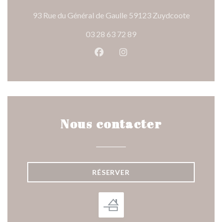
((ouvre un
93 Rue du Général de Gaulle 59123 Zuydcoote
03 28 63 72 89
Facebook ((ouvre une nouvelle 
Instagram ((ouvre une nou
Nous contacter
RÉSERVER