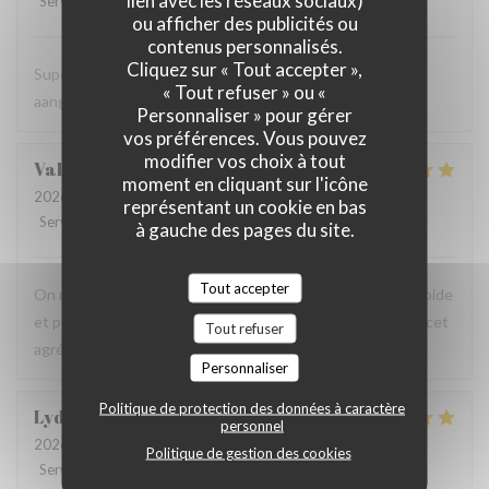
Service
:
5
/5
Ambiance
:
5
/5
Cuisine
:
4
/5
Qualité / Prix
:
5
/5
ou afficher des publicités ou
contenus personnalisés.
Cliquez sur « Tout accepter »,
Super vriendelijke ontvagst, zeer goede prijs kwaliteit,
« Tout refuser » ou «
aangenaam kader, een aanradee
Personnaliser » pour gérer
vos préférences. Vous pouvez
modifier vos choix à tout
Valerie
H
moment en cliquant sur l'icône
2026-08-06
- 12:45 - Couverts 4
représentant un cookie en bas
Service
:
5
/5
Ambiance
:
5
/5
Cuisine
:
5
/5
Qualité / Prix
:
5
/5
à gauche des pages du site.
Tout accepter
On recommande vivement, carte avec du choix ,service rapide
et personnels très agréable, prix raisonnables..merci pour cet
Tout refuser
agréable moment en terrasse.
Personnaliser
Politique de protection des données à caractère
Lydia
D
personnel
2026-08-06
- 12:15 - Couverts 3
Politique de gestion des cookies
Service
:
5
/5
Ambiance
:
5
/5
Cuisine
:
5
/5
Qualité / Prix
:
5
/5