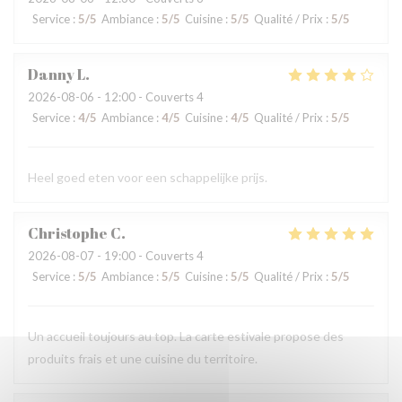
Service
:
5
/5
Ambiance
:
5
/5
Cuisine
:
5
/5
Qualité / Prix
:
5
/5
Danny
L
2026-08-06
- 12:00 - Couverts 4
Service
:
4
/5
Ambiance
:
4
/5
Cuisine
:
4
/5
Qualité / Prix
:
5
/5
Heel goed eten voor een schappelijke prijs.
Christophe
C
2026-08-07
- 19:00 - Couverts 4
Service
:
5
/5
Ambiance
:
5
/5
Cuisine
:
5
/5
Qualité / Prix
:
5
/5
Un accueil toujours au top. La carte estivale propose des
produits frais et une cuisine du territoire.