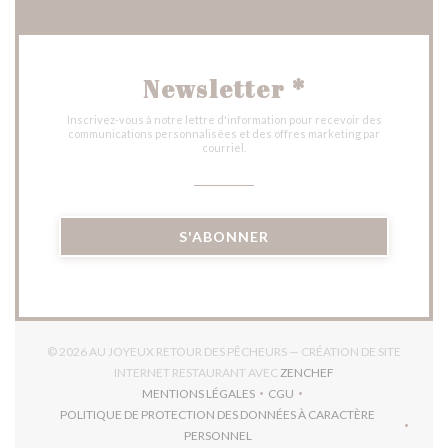
Newsletter
*
Inscrivez-vous à notre lettre d'information pour recevoir des
communications personnalisées et des offres marketing par
courriel.
S'ABONNER
© 2026 AU JOYEUX RETOUR DES PÊCHEURS — CRÉATION DE SITE
((OUVRE UNE NOUVE
INTERNET RESTAURANT AVEC
ZENCHEF
MENTIONS LÉGALES
CGU
((OUVRE UNE NOUVELLE FENÊTRE))
((OUVRE UNE NOUVELLE FEN
POLITIQUE DE PROTECTION DES DONNÉES À CARACTÈRE
((OUVRE UNE NOUVELLE FENÊTRE))
PERSONNEL