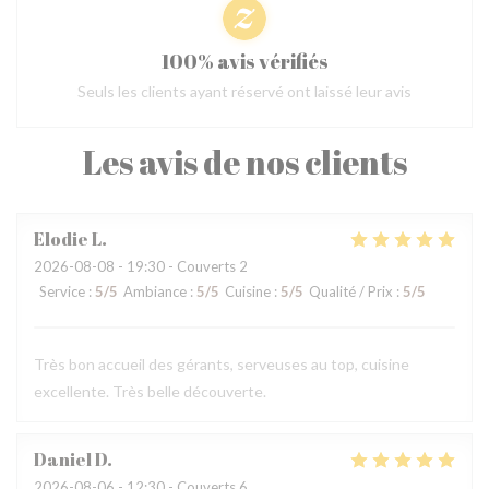
100% avis vérifiés
Seuls les clients ayant réservé ont laissé leur avis
Les avis de nos clients
Elodie
L
2026-08-08
- 19:30 - Couverts 2
Service
:
5
/5
Ambiance
:
5
/5
Cuisine
:
5
/5
Qualité / Prix
:
5
/5
Très bon accueil des gérants, serveuses au top, cuisine
excellente. Très belle découverte.
Daniel
D
2026-08-06
- 12:30 - Couverts 6