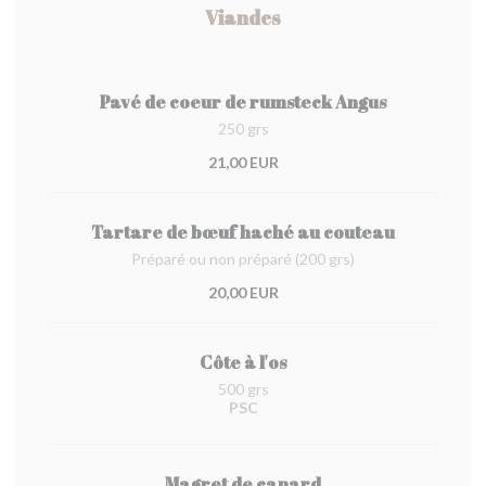
Viandes
Pavé de coeur de rumsteck Angus
250 grs
21,00 EUR
Tartare de bœuf haché au couteau
Préparé ou non préparé (200 grs)
20,00 EUR
Côte à l'os
500 grs
PSC
Magret de canard