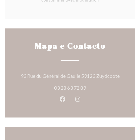
consommer avec modération
Mapa e Contacto
((abre nu
93 Rue du Général de Gaulle 59123 Zuydcoote
03 28 63 72 89
Facebook ((abre numa nova jane
Instagram ((abre numa nov