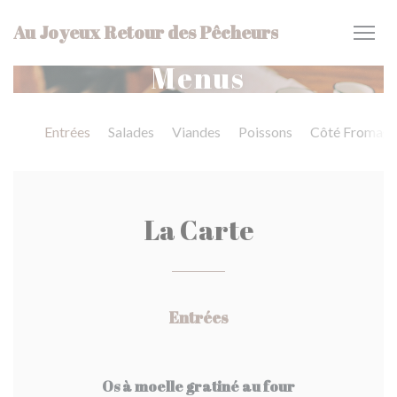
Painel de Gerenciamento de Cookies
Au Joyeux Retour des Pêcheurs
Menus
Entrées
Salades
Viandes
Poissons
Côté Fromag
La Carte
Entrées
Os à moelle gratiné au four