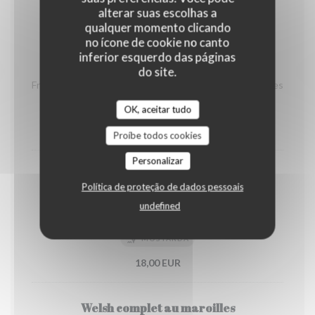
Côté Fromage
alterar suas escolhas a
qualquer momento clicando
no ícone de cookie no canto
inferior esquerdo das páginas
Tartine flamande
do site.
Frites, salade, lardons & oignons poêlés, tomate, maroilles
GLÚTEN
LEITE
OK, aceitar tudo
15,00 EUR
Proíbe todos cookies
Personalizar
Welsh complet
Política de proteção de dados pessoais
Frites
undefined
GLÚTEN
OVOS
LEITE
MOSTARDA
18,00 EUR
Welsh complet au maroilles