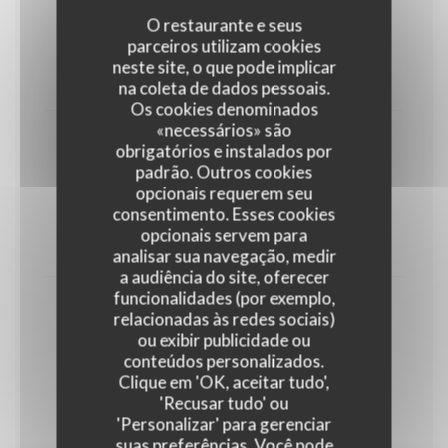
O restaurante e seus
Gambas
parceiros utilizam cookies
Flambées au whisky, à la crème à l'ail
neste site, o que pode implicar
25,00 EUR
na coleta de dados pessoais.
Os cookies denominados
«necessários» são
Cassolette de la mer
obrigatórios e instalados por
padrão. Outros cookies
GLÚTEN
CRUSTÁCEO
PEIXE
opcionais requerem seu
consentimento. Esses cookies
LEITE
opcionais servem para
23,00 EUR
analisar sua navegação, medir
a audiência do site, oferecer
funcionalidades (por exemplo,
Assiette de la mer
relacionadas às redes sociais)
Huîtres, saumon fumé, crevettes, bulots cuits
ou exibir publicidade ou
conteúdos personalizados.
CRUSTÁCEO
PEIXE
MOLUSCOS
Clique em 'OK, aceitar tudo',
'Recusar tudo' ou
30,00 EUR
'Personalizar' para gerenciar
suas preferências. Você pode