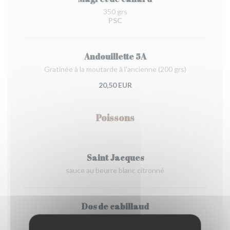
350 grs
PSC
Andouillette 5A
Gratinée à la moutarde à l'ancienne (200 grs)
20,50 EUR
Poissons
Saint Jacques
sauce au beurre blanc citronné
Dos de cabillaud