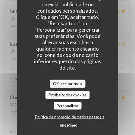
ou exibir publicidade ou
conteúdos personalizados.
Grégory
C
Clique em 'OK, aceitar tudo',
2026-08-02
- 12:30 - guests 2
'Recusar tudo' ou
service
:
5
/5
ambience
:
5
/5
menu
:
5
/5
quality_price
:
5
/5
'Personalizar' para gerenciar
suas preferências. Você pode
alterar suas escolhas a
karolien
D
qualquer momento clicando
2026-07-31
- 19:45 - guests 4
no ícone de cookie no canto
service
:
5
/5
ambience
:
4
/5
menu
:
4
/5
quality_price
:
4
/5
inferior esquerdo das páginas
do site.
zeer lekker gegeten, zeer vriendelijke bediening
OK, aceitar tudo
Proíbe todos cookies
Christine
D
2026-08-02
- 19:15 - guests 2
Personalizar
service
:
5
/5
ambience
:
5
/5
menu
:
5
/5
quality_price
:
5
/5
Política de proteção de dados pessoais
undefined
Accueil chaleureux , professionnel