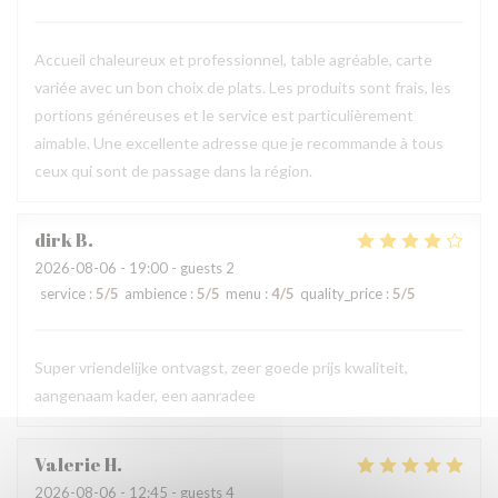
Accueil chaleureux et professionnel, table agréable, carte
variée avec un bon choix de plats. Les produits sont frais, les
portions généreuses et le service est particulièrement
aimable. Une excellente adresse que je recommande à tous
ceux qui sont de passage dans la région.
dirk
B
2026-08-06
- 19:00 - guests 2
service
:
5
/5
ambience
:
5
/5
menu
:
4
/5
quality_price
:
5
/5
Super vriendelijke ontvagst, zeer goede prijs kwaliteit,
aangenaam kader, een aanradee
Valerie
H
2026-08-06
- 12:45 - guests 4