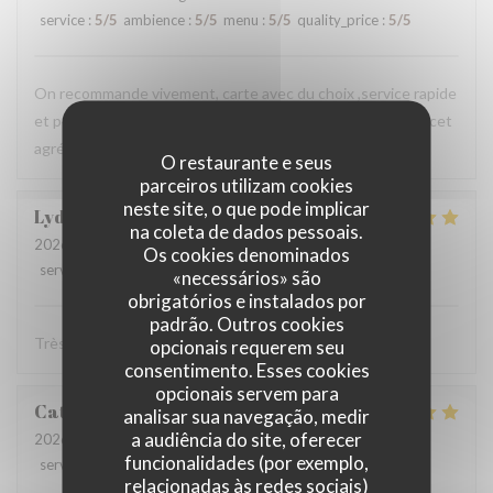
service
:
5
/5
ambience
:
5
/5
menu
:
5
/5
quality_price
:
5
/5
On recommande vivement, carte avec du choix ,service rapide
et personnels très agréable, prix raisonnables..merci pour cet
agréable moment en terrasse.
O restaurante e seus
parceiros utilizam cookies
neste site, o que pode implicar
Lydia
D
na coleta de dados pessoais.
2026-08-06
- 12:15 - guests 3
Os cookies denominados
service
:
5
/5
ambience
:
5
/5
menu
:
5
/5
quality_price
:
5
/5
«necessários» são
obrigatórios e instalados por
padrão. Outros cookies
Très bonne cuisine ! Très bon accueil !
opcionais requerem seu
consentimento. Esses cookies
opcionais servem para
Catherine
D
analisar sua navegação, medir
a audiência do site, oferecer
2026-08-02
- 19:30 - guests 4
funcionalidades (por exemplo,
service
:
5
/5
ambience
:
5
/5
menu
:
5
/5
quality_price
:
4
/5
relacionadas às redes sociais)