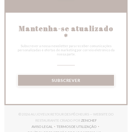
Mantenha-se atualizado
*
Subscrever a nossa newsletter para receber comunicações
personalizadas e ofertas de marketing por correio eletrónico da
nossa parte.
SUBSCREVER
© 2026 AU JOYEUX RETOUR DES PÊCHEURS — WEBSITE DO
((ABRE NUMA NOVA J
RESTAURANTE CRIADO POR
ZENCHEF
AVISO LEGAL
TERMOS DE UTILIZAÇÃO
((ABRE NUMA NOVA JANELA))
((ABRE NUMA NOVA JANELA))