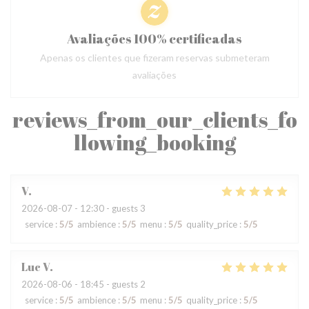
Avaliações 100% certificadas
Apenas os clientes que fizeram reservas submeteram
avaliações
reviews_from_our_clients_fo
llowing_booking
V
2026-08-07
- 12:30 - guests 3
service
:
5
/5
ambience
:
5
/5
menu
:
5
/5
quality_price
:
5
/5
Luc
V
2026-08-06
- 18:45 - guests 2
service
:
5
/5
ambience
:
5
/5
menu
:
5
/5
quality_price
:
5
/5