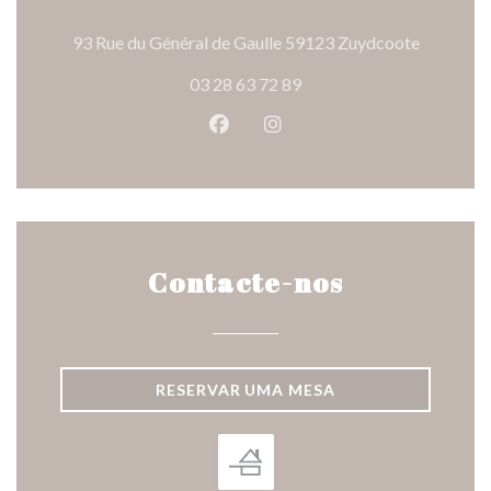
((abre nu
93 Rue du Général de Gaulle 59123 Zuydcoote
03 28 63 72 89
Facebook ((abre numa nova jane
Instagram ((abre numa nov
Contacte-nos
RESERVAR UMA MESA