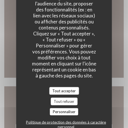
l'audience du site, proposer
des fonctionnalités (ex : en
Accès/Contact
lien avec les réseaux sociaux)
ou afficher des publicités ou
contenus personnalisés.
Cliquez sur « Tout accepter »,
« Tout refuser » ou «
((ouvre un
93 Rue du Général de Gaulle 59123 Zuydcoote
Personnaliser » pour gérer
03 28 63 72 89
vos préférences. Vous pouvez
modifier vos choix à tout
moment en cliquant sur l'icône
Facebook ((ouvre une nouvelle 
Instagram ((ouvre une nou
représentant un cookie en bas
à gauche des pages du site.
Tout accepter
Nous contacter
Tout refuser
Personnaliser
Politique de protection des données à caractère
personnel