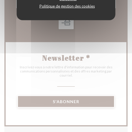
RÉSERVER
Politique de gestion des cookies
Newsletter
*
Inscrivez-vous à notre lettre d'information pour recevoir des
communications personnalisées et des offres marketing par
courriel.
S'ABONNER