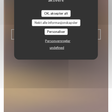
des Pêcheurs
OK, aksepter alt
|
ZUYDCOOTE
Nekt alle informasjonskapsler
Personaliser
BESTILL ET BORD
Personvernregler
undefined