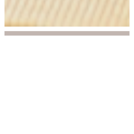
Au Joyeux Retour des
Pêcheurs
SPESIALITETER – Kokken lager tradisjonell mat
full av deilighet: ribbe på beinet, andouillette og
vedfyrt andebryst...
SEA SIDE: torskefilet, kamskjell, såler
OG OGSÅ FRA SAVOIE - Vi kommer også hit for
det essensielle innen Savoyard-gastronomi:
raclette, Savoyard- eller Maroilles-fondue,