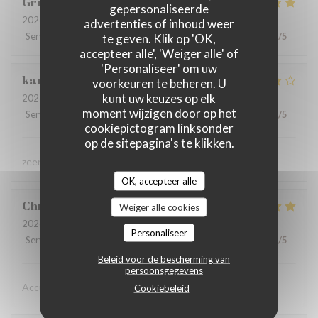
Grégory
C
gepersonaliseerde
2026-08-02
- 12:30 - Gasten 2
advertenties of inhoud weer
Service
:
5
/5
Atmosfeer
te geven. Klik op 'OK,
:
5
/5
Keuken
:
5
/5
Kwaliteit / Prijs
:
5
/5
accepteer alle', 'Weiger alle' of
'Personaliseer' om uw
karolien
D
voorkeuren te beheren. U
kunt uw keuzes op elk
2026-07-31
- 19:45 - Gasten 4
moment wijzigen door op het
Service
:
5
/5
Atmosfeer
:
4
/5
Keuken
:
4
/5
Kwaliteit / Prijs
:
4
/5
cookiepictogram linksonder
op de sitepagina's te klikken.
zeer lekker gegeten, zeer vriendelijke bediening
OK, accepteer alle
Christine
D
Weiger alle cookies
2026-08-02
- 19:15 - Gasten 2
Personaliseer
Service
:
5
/5
Atmosfeer
:
5
/5
Keuken
:
5
/5
Kwaliteit / Prijs
:
5
/5
Beleid voor de bescherming van
persoonsgegevens
Accueil chaleureux , professionnel
Cookiebeleid