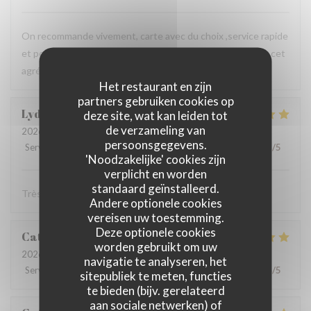
On recommande vivement, carte avec du choix ,service rapide
et personnels très agréable, prix raisonnables..merci pour cet
agréable moment en terrasse.
Het restaurant en zijn
partners gebruiken cookies op
Lydia
D
deze site, wat kan leiden tot
de verzameling van
2026-08-06
- 12:15 - Gasten 3
persoonsgegevens.
Service
:
5
/5
Atmosfeer
:
5
/5
Keuken
:
5
/5
Kwaliteit / Prijs
:
5
/5
'Noodzakelijke' cookies zijn
verplicht en worden
standaard geïnstalleerd.
Très bonne cuisine ! Très bon accueil !
Andere optionele cookies
vereisen uw toestemming.
Deze optionele cookies
Catherine
D
worden gebruikt om uw
2026-08-02
- 19:30 - Gasten 4
navigatie te analyseren, het
Service
:
5
/5
Atmosfeer
:
5
/5
Keuken
:
5
/5
Kwaliteit / Prijs
:
4
/5
sitepubliek te meten, functies
te bieden (bijv. gerelateerd
aan sociale netwerken) of