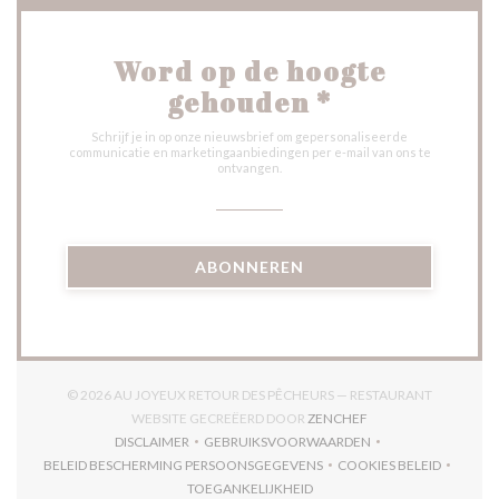
Word op de hoogte
gehouden
*
Schrijf je in op onze nieuwsbrief om gepersonaliseerde
communicatie en marketingaanbiedingen per e-mail van ons te
ontvangen.
ABONNEREN
© 2026 AU JOYEUX RETOUR DES PÊCHEURS — RESTAURANT
((OPENT IN EEN NIE
WEBSITE GECREËERD DOOR
ZENCHEF
DISCLAIMER
GEBRUIKSVOORWAARDEN
((OPENT IN EEN NIEUW VENSTER))
((OPENT IN EEN NIEUW VENSTER)
BELEID BESCHERMING PERSOONSGEGEVENS
COOKIES BELEID
((OPENT IN EEN NIEUW VENSTER))
((OPENT IN EEN
TOEGANKELIJKHEID
((OPENT IN EEN NIEUW VENSTER))