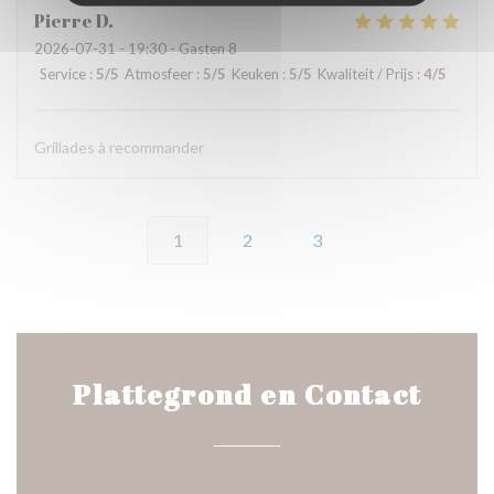
Pierre
D
2026-07-31
- 19:30 - Gasten 8
Service
:
5
/5
Atmosfeer
:
5
/5
Keuken
:
5
/5
Kwaliteit / Prijs
:
4
/5
Grillades à recommander
1
2
3
Plattegrond en Contact