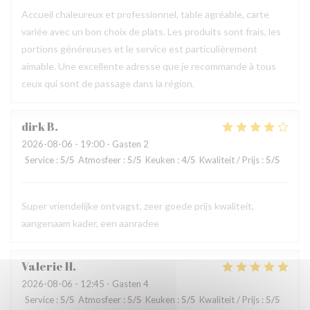
Accueil chaleureux et professionnel, table agréable, carte
variée avec un bon choix de plats. Les produits sont frais, les
portions généreuses et le service est particulièrement
aimable. Une excellente adresse que je recommande à tous
ceux qui sont de passage dans la région.
dirk
B
2026-08-06
- 19:00 - Gasten 2
Service
:
5
/5
Atmosfeer
:
5
/5
Keuken
:
4
/5
Kwaliteit / Prijs
:
5
/5
Super vriendelijke ontvagst, zeer goede prijs kwaliteit,
aangenaam kader, een aanradee
Valerie
H
2026-08-06
- 12:45 - Gasten 4
Service
:
5
/5
Atmosfeer
:
5
/5
Keuken
:
5
/5
Kwaliteit / Prijs
:
5
/5