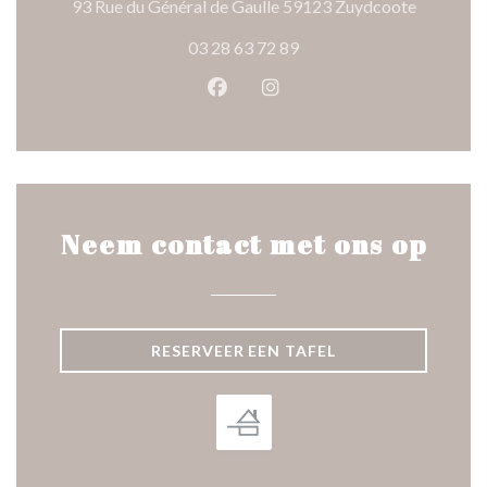
((opent in
93 Rue du Général de Gaulle 59123 Zuydcoote
03 28 63 72 89
Facebook ((opent in een nieuw 
Instagram ((opent in een 
Neem contact met ons op
RESERVEER EEN TAFEL