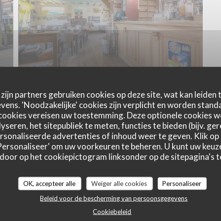
zijn partners gebruiken cookies op deze site, wat kan leiden
ens. 'Noodzakelijke' cookies zijn verplicht en worden standa
cookies vereisen uw toestemming. Deze optionele cookies 
yseren, het sitepubliek te meten, functies te bieden (bijv. ge
sonaliseerde advertenties of inhoud weer te geven. Klik op '
 'Personaliseer' om uw voorkeuren te beheren. U kunt uw keu
Plattegrond en Contact
 door op het cookiepictogram linksonder op de sitepagina's te
OK, accepteer alle
Weiger alle cookies
Personaliseer
Beleid voor de bescherming van persoonsgegevens
((opent in
93 Rue du Général de Gaulle 59123 Zuydcoote
Cookiebeleid