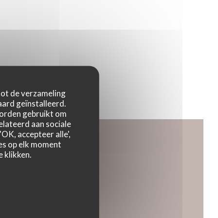
 tot de verzameling
ard geïnstalleerd.
worden gebruikt om
relateerd aan sociale
OK, accepteer alle',
zes op elk moment
 klikken.
 een nieuw venster))