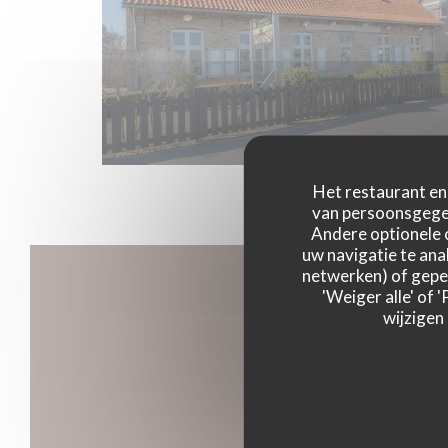
Het restaurant en 
van persoonsgegev
Andere optionele 
uw navigatie te anal
netwerken) of geper
'Weiger alle' of
wijzigen