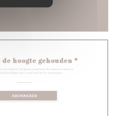
venster))
nieuw venster))
 de hoogte gehouden
*
onze nieuwsbrief om gepersonaliseerde communicatie en
aanbiedingen per e-mail van ons te ontvangen.
ABONNEREN