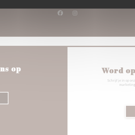
03 28 63 72 89
Facebook ((opent in een nieuw 
Instagram ((opent in een 
ns op
Word op
Schrijf je in op 
marketing