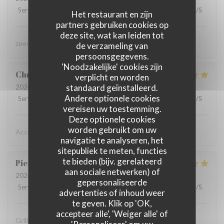
Service
:
5
/5
Atmosfeer
:
4
/5
Keuken
:
4
/5
Kwaliteit / Prijs
:
4
/5
Het restaurant en zijn
partners gebruiken cookies op
deze site, wat kan leiden tot
zeer lekker gegeten, zeer vriendelijke bediening
de verzameling van
persoonsgegevens.
'Noodzakelijke' cookies zijn
Christine
D
verplicht en worden
standaard geïnstalleerd.
2026-08-02
- 19:15 - Gasten 2
Andere optionele cookies
Service
:
5
/5
Atmosfeer
:
5
/5
Keuken
:
5
/5
Kwaliteit / Prijs
:
5
/5
vereisen uw toestemming.
Deze optionele cookies
worden gebruikt om uw
Accueil chaleureux , professionnel
navigatie te analyseren, het
sitepubliek te meten, functies
te bieden (bijv. gerelateerd
Pierre
D
aan sociale netwerken) of
2026-07-31
- 19:30 - Gasten 8
gepersonaliseerde
Service
:
5
/5
Atmosfeer
:
5
/5
Keuken
:
5
/5
Kwaliteit / Prijs
:
4
/5
advertenties of inhoud weer
te geven. Klik op 'OK,
accepteer alle', 'Weiger alle' of
Grillades à recommander
'Personaliseer' om uw