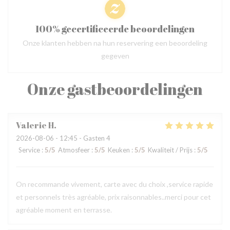
100% gecertificeerde beoordelingen
Onze klanten hebben na hun reservering een beoordeling
gegeven
Onze gastbeoordelingen
Valerie
H
2026-08-06
- 12:45 - Gasten 4
Service
:
5
/5
Atmosfeer
:
5
/5
Keuken
:
5
/5
Kwaliteit / Prijs
:
5
/5
On recommande vivement, carte avec du choix ,service rapide
et personnels très agréable, prix raisonnables..merci pour cet
agréable moment en terrasse.