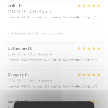
Lydia
D
2026-08-06
- 12:15 - Gasten 3
Service
:
5
/5
Atmosfeer
:
5
/5
Keuken
:
5
/5
Kwaliteit / Prijs
:
5
/5
Très bonne cuisine ! Très bon accueil !
Catherine
D
2026-08-02
- 19:30 - Gasten 4
Service
:
5
/5
Atmosfeer
:
5
/5
Keuken
:
5
/5
Kwaliteit / Prijs
:
4
/5
Grégory
C
2026-08-02
- 12:30 - Gasten 2
Service
:
5
/5
Atmosfeer
:
5
/5
Keuken
:
5
/5
Kwaliteit / Prijs
:
5
/5
karolien
D
2026-07-31
- 19:45 - Gasten 4