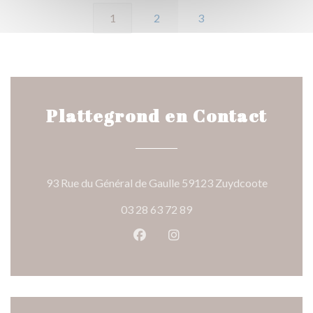
1
2
3
Plattegrond en Contact
((opent in
93 Rue du Général de Gaulle 59123 Zuydcoote
03 28 63 72 89
Facebook ((opent in een nieuw 
Instagram ((opent in een 