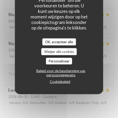
voorkeuren te beheren. U
kunt uw keuzes op elk
Martine
V
moment wijzigen door op het
2026-08-01
- 12:15 - Gasten 2
cookiepictogram linksonder
op de sitepagina's te klikken.
Service
:
5
/5
Atmosfeer
:
4
/5
Keuken
:
5
/5
Kwaliteit / Prijs
:
5
/5
OK, accepteer alle
Marie-catherine
P
2026-08-02
- 12:45 - Gasten 4
Weiger alle cookies
Service
:
5
/5
Atmosfeer
:
5
/5
Keuken
:
5
/5
Kwaliteit / Prijs
:
5
/5
Personaliseer
Beleid voor de bescherming van
Toujours très bien. Bon produits. On s’est régalé merci.
persoonsgegevens
Cookiebeleid
Ludovic
D
2026-08-02
- 12:45 - Gasten 4
Service
:
5
/5
Atmosfeer
:
5
/5
Keuken
:
5
/5
Kwaliteit / Prijs
:
5
/5