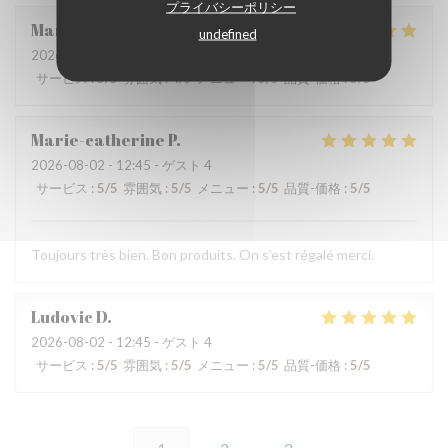
プライバシーポリシー
Martine
V
undefined
2026-08-01
- 12:15 - ゲスト 2
サービス
:
5
/5
雰囲気
:
4
/5
メニュー
:
5
/5
品質-価格
:
5
/5
Marie-catherine
P
2026-08-02
- 12:45 - ゲスト 4
サービス
:
5
/5
雰囲気
:
5
/5
メニュー
:
5
/5
品質-価格
:
5
/5
Toujours très bien. Bon produits. On s’est régalé merci.
Ludovic
D
2026-08-02
- 12:45 - ゲスト 4
サービス
:
5
/5
雰囲気
:
5
/5
メニュー
:
5
/5
品質-価格
:
5
/5