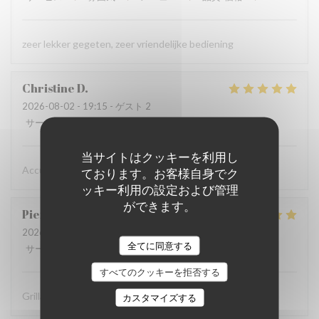
zeer lekker gegeten, zeer vriendelijke bediening
Christine
D
2026-08-02
- 19:15 - ゲスト 2
サービス
:
5
/5
雰囲気
:
5
/5
メニュー
:
5
/5
品質-価格
:
5
/5
当サイトはクッキーを利用し
Accueil chaleureux , professionnel
ております。お客様自身でク
ッキー利用の設定および管理
ができます。
Pierre
D
2026-07-31
- 19:30 - ゲスト 8
全てに同意する
サービス
:
5
/5
雰囲気
:
5
/5
メニュー
:
5
/5
品質-価格
:
4
/5
すべてのクッキーを拒否する
Grillades à recommander
カスタマイズする