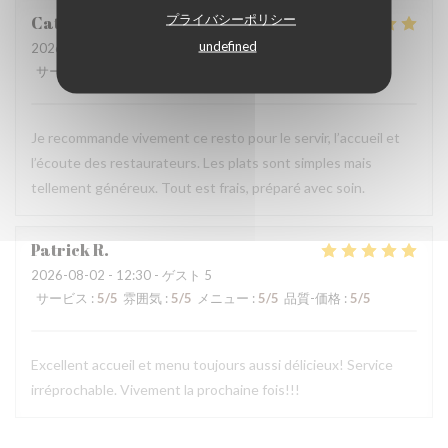
プライバシーポリシー
Catherine
M
undefined
2026-07-30
- 19:00 - ゲスト 4
サービス
:
5
/5
雰囲気
:
5
/5
メニュー
:
5
/5
品質-価格
:
5
/5
Je recommande vivement ce resto pour le servir, l’accueil et
l’écoute des restaurateurs. Les plats sont simples mais
tellement généreux. Tout est frais, préparé avec soin.
Patrick
R
2026-08-02
- 12:30 - ゲスト 5
サービス
:
5
/5
雰囲気
:
5
/5
メニュー
:
5
/5
品質-価格
:
5
/5
Excellent accueil et menu toujours aussi délicieux! Service
irréprochable. Vivement la prochaine fois!!!