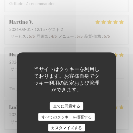
Grillades à recommander
Martine
V
2026-08-01
- 12:15 - ゲスト 2
サービス
:
5
/5
雰囲気
:
4
/5
メニュー
:
5
/5
品質-価格
:
5
/5
Marie-catherine
P
2026-08-02
- 12:45 - ゲスト 4
当サイトはクッキーを利用し
サービス
:
5
/5
雰囲気
:
5
/5
メニュー
:
5
/5
品質-価格
:
5
/5
ております。お客様自身でク
ッキー利用の設定および管理
Toujours très bien. Bon produits. On s’est régalé merci.
ができます。
全てに同意する
Ludovic
D
2026-08-02
- 12:45 - ゲスト 4
すべてのクッキーを拒否する
サービス
:
5
/5
雰囲気
:
5
/5
メニュー
:
5
/5
品質-価格
:
5
/5
カスタマイズする