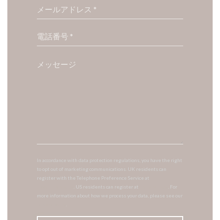
In accordance with data protection regulations, you have the right
to opt out of marketing communications. UK residents can
register with the Telephone Preference Service at
tpsonline.org.uk
. US residents can register at
donotcall.gov
. For
more information about how we process your data, please see our
privacy policy
.