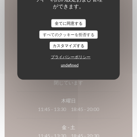
ができます。
営業時間
全てに同意する
すべてのクッキーを拒否する
カスタマイズする
月曜日
11:45 - 13:30
プライバシーポリシー
undefined
火
-
水
閉じています
木曜日
11:45 - 13:30
18:45 - 20:00
•
金
-
土
11:45 - 13:30
18:45 - 20:30
•