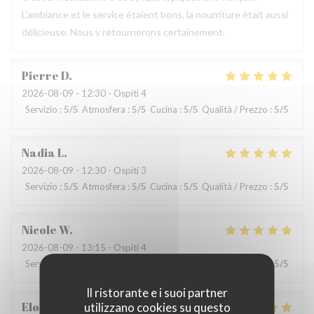
L'ambiance et le service étaient bons, la nourriture était aussi
délicieuse. Nous y retournerons certainement.
Pierre
D
2026-08-09
- 12:30 - Ospiti 4
Servizio
:
5
/5
Atmosfera
:
5
/5
Cucina
:
5
/5
Qualità / Prezzo
:
5
/5
Nadia
L
2026-08-09
- 12:30 - Ospiti 3
Servizio
:
5
/5
Atmosfera
:
5
/5
Cucina
:
5
/5
Qualità / Prezzo
:
5
/5
Nicole
W
2026-08-09
- 13:15 - Ospiti 4
Servizio
:
5
/5
Atmosfera
:
5
/5
Cucina
:
5
/5
Qualità / Prezzo
:
5
/5
Il ristorante e i suoi partner
Elodie
L
utilizzano cookies su questo