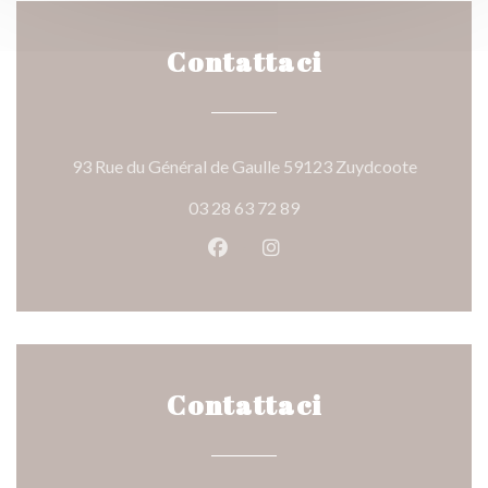
Contattaci
((apre una
93 Rue du Général de Gaulle 59123 Zuydcoote
03 28 63 72 89
Facebook ((apre una nuova fines
Instagram ((apre una nuov
Contattaci