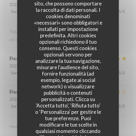
sito, che possono comportare
2026-08-08
- 19:30 - Ospiti 2
la raccolta di dati personali. I
Servizio
:
5
/5
Atmosfera
:
5
/5
Cucina
:
5
/5
Qualità / Prezzo
:
5
/5
cookies denominati
«necessari» sono obbligatori e
installati per impostazione
Très bon accueil des gérants, serveuses au top, cuisine
predefinita. Altri cookies
excellente. Très belle découverte.
opzionali richiedono il tuo
consenso. Questi cookies
opzionali servono per
Daniel
D
analizzare la tua navigazione,
2026-08-06
- 12:30 - Ospiti 6
misurare l'audience del sito,
Servizio
:
5
/5
Atmosfera
fornire funzionalità (ad
:
5
/5
Cucina
:
5
/5
Qualità / Prezzo
:
5
/5
esempio, legate ai social
network) o visualizzare
Danny
L
pubblicità o contenuti
personalizzati. Clicca su
2026-08-06
- 12:00 - Ospiti 4
'Accetta tutto', 'Rifiuta tutto'
Servizio
:
4
/5
Atmosfera
:
4
/5
Cucina
:
4
/5
Qualità / Prezzo
:
5
/5
o 'Personalizza' per gestire le
tue preferenze. Puoi
modificare le tue scelte in
Heel goed eten voor een schappelijke prijs.
qualsiasi momento cliccando