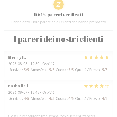
100% pareri verificati
Hanno dato il loro parere solo i clienti che hanno prenotato
I pareri dei nostri clienti
Merry
L
2026-08-08
- 12:30 - Ospiti 2
Servizio
:
5
/5
Atmosfera
:
5
/5
Cucina
:
5
/5
Qualità / Prezzo
:
5
/5
nathalie
L
2026-08-09
- 18:45 - Ospiti 6
Servizio
:
4
/5
Atmosfera
:
4
/5
Cucina
:
4
/5
Qualità / Prezzo
:
4
/5
C'est un restaurant très sympa, typiquement français.