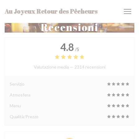
Personalizzazione delle tue scelte sui cookie
Au Joyeux Retour des Pêcheurs
Recensioni
4.8
/5
Valutazione media —
2314 recensioni
Servizio
Atmosfera
Menu
Qualità/Prezzo