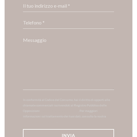
In conformità al Codice del Consumo, hai il diritto di opporti alle
chiamate commerciali iscrivendoti al Registro Pubblico delle
Opposizioni:
registrodelleopposizioni.it
. Per maggiori
informazioni sul trattamento dei tuoi dati, consulta la nostra
informativa sulla privacy
.