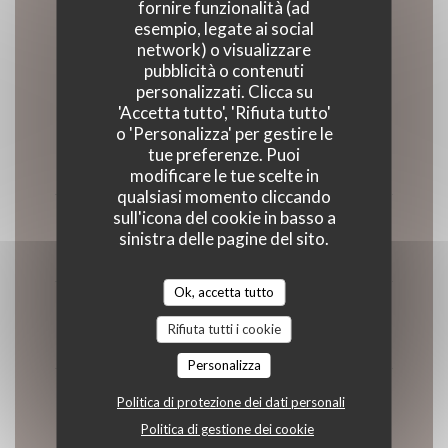
fornire funzionalità (ad
Orari
esempio, legate ai social
network) o visualizzare
pubblicità o contenuti
personalizzati. Clicca su
'Accetta tutto', 'Rifiuta tutto'
o 'Personalizza' per gestire le
Lunedi
tue preferenze. Puoi
11:45 - 13:30
modificare le tue scelte in
qualsiasi momento cliccando
sull'icona del cookie in basso a
Mar
-
Mer
sinistra delle pagine del sito.
Chiuso
Ok, accetta tutto
Giovedi
Rifiuta tutti i cookie
11:45 - 13:30
18:45 - 20:00
•
Personalizza
Ven
-
Sab
Politica di protezione dei dati personali
11:45 - 13:30
18:45 - 20:30
•
Politica di gestione dei cookie