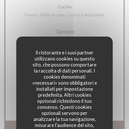
Cucina
Fresco, Fatto in casa, Cucina tradizionale
Tipologia
Trattoria
Il ristorante e i suoi partner
Servizi
utilizzano cookies su questo
Accesso disabili, Terrazzo
sito, che possono comportare
la raccolta di dati personali. I
cookies denominati
Metodo di pagamento
«necessari» sono obbligatori e
installati per impostazione
Apple Pay, Contactless Payment, Eurocard /
predefinita. Altri cookies
Mastercard, Titoli Restaurant, Contanti, Visa,
opzionali richiedono il tuo
Assegni, Bancomat
consenso. Questi cookies
opzionali servono per
analizzare la tua navigazione,
misurare l'audience del sito,