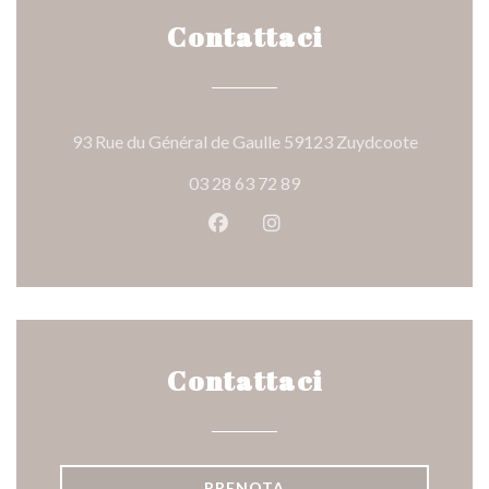
Contattaci
((apre una
93 Rue du Général de Gaulle 59123 Zuydcoote
03 28 63 72 89
Facebook ((apre una nuova fines
Instagram ((apre una nuov
Contattaci
PRENOTA