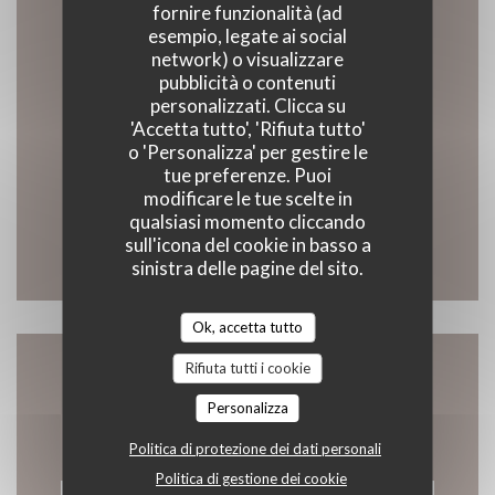
fornire funzionalità (ad
esempio, legate ai social
Contattaci
network) o visualizzare
pubblicità o contenuti
personalizzati. Clicca su
'Accetta tutto', 'Rifiuta tutto'
o 'Personalizza' per gestire le
((apre una
93 Rue du Général de Gaulle 59123 Zuydcoote
tue preferenze. Puoi
03 28 63 72 89
modificare le tue scelte in
qualsiasi momento cliccando
sull'icona del cookie in basso a
Facebook ((apre una nuova fines
Instagram ((apre una nuov
sinistra delle pagine del sito.
Ok, accetta tutto
Rifiuta tutti i cookie
Contattaci
Personalizza
Politica di protezione dei dati personali
Politica di gestione dei cookie