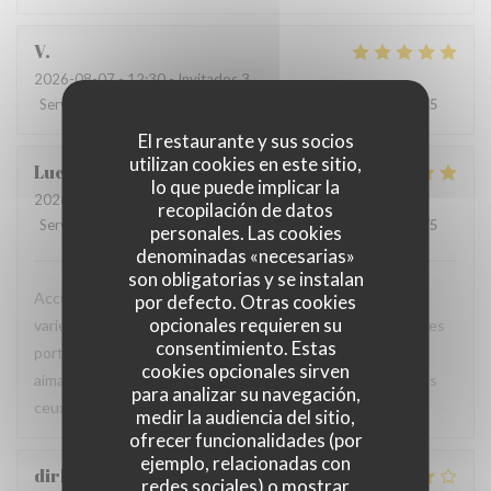
V
2026-08-07
- 12:30 - Invitados 3
Servicio
:
5
/5
Ambiente
:
5
/5
Menú
:
5
/5
Calidad / Precio
:
5
/5
El restaurante y sus socios
utilizan cookies en este sitio,
Luc
V
lo que puede implicar la
2026-08-06
- 18:45 - Invitados 2
recopilación de datos
Servicio
:
5
/5
Ambiente
:
5
/5
Menú
:
5
/5
Calidad / Precio
:
5
/5
personales. Las cookies
denominadas «necesarias»
son obligatorias y se instalan
Accueil chaleureux et professionnel, table agréable, carte
por defecto. Otras cookies
opcionales requieren su
variée avec un bon choix de plats. Les produits sont frais, les
consentimiento. Estas
portions généreuses et le service est particulièrement
cookies opcionales sirven
aimable. Une excellente adresse que je recommande à tous
para analizar su navegación,
ceux qui sont de passage dans la région.
medir la audiencia del sitio,
ofrecer funcionalidades (por
ejemplo, relacionadas con
dirk
B
redes sociales) o mostrar