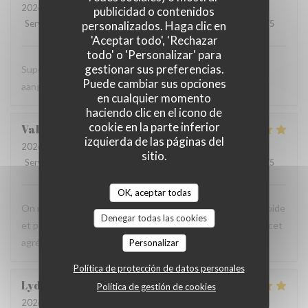
2026-08-06
- 19:00 - Invitados 2
publicidad o contenidos
Servicio
:
5
/5
Ambiente
:
5
/5
Menú
:
4
/5
Calidad / Precio
:
5
/5
personalizados. Haga clic en
'Aceptar todo', 'Rechazar
todo' o 'Personalizar' para
gestionar sus preferencias.
Super vriendelijke ontvagst, zeer goede prijs kwaliteit,
Puede cambiar sus opciones
aangenaam kader, een aanradee
en cualquier momento
haciendo clic en el icono de
cookie en la parte inferior
Valerie
H
izquierda de las páginas del
2026-08-06
- 12:45 - Invitados 4
sitio.
Servicio
:
5
/5
Ambiente
:
5
/5
Menú
:
5
/5
Calidad / Precio
:
5
/5
OK, aceptar todas
On recommande vivement, carte avec du choix ,service rapide
Denegar todas las cookies
et personnels très agréable, prix raisonnables..merci pour cet
agréable moment en terrasse.
Personalizar
Política de protección de datos personales
Lydia
D
Política de gestión de cookies
2026-08-06
- 12:15 - Invitados 3