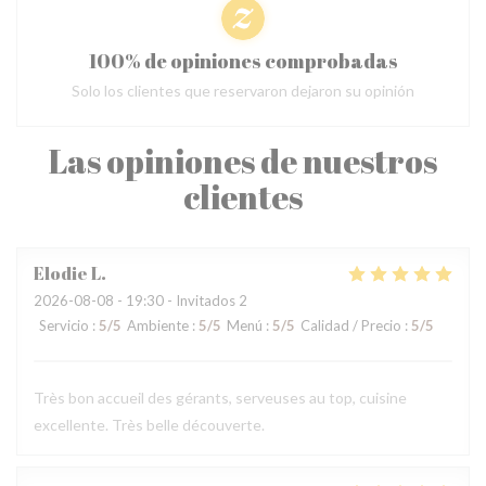
100% de opiniones comprobadas
Solo los clientes que reservaron dejaron su opinión
Las opiniones de nuestros
clientes
Elodie
L
2026-08-08
- 19:30 - Invitados 2
Servicio
:
5
/5
Ambiente
:
5
/5
Menú
:
5
/5
Calidad / Precio
:
5
/5
Très bon accueil des gérants, serveuses au top, cuisine
excellente. Très belle découverte.