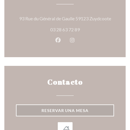
((abre en
93 Rue du Général de Gaulle 59123 Zuydcoote
03 28 63 72 89
Facebook ((abre en una nueva v
Instagram ((abre en una 
Contacto
RESERVAR UNA MESA