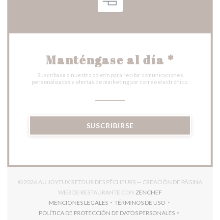
Manténgase al día
*
Suscríbase a nuestro boletín para recibir comunicaciones
personalizadas y ofertas de marketing por correo electrónico.
SUSCRIBIRSE
© 2026 AU JOYEUX RETOUR DES PÊCHEURS — CREACIÓN DE PÁGINA
((ABRE EN UNA NUEV
WEB DE RESTAURANTE CON
ZENCHEF
MENCIONES LEGALES
TÉRMINOS DE USO
((ABRE EN UNA NUEVA VENTANA))
((ABRE EN UNA NUEVA VENT
POLÍTICA DE PROTECCIÓN DE DATOS PERSONALES
((ABRE EN UNA NUEVA VENTANA))