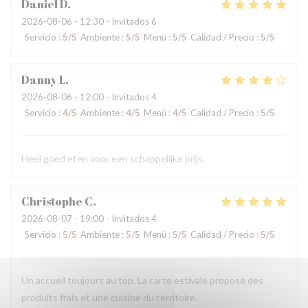
Daniel
D
2026-08-06
- 12:30 - Invitados 6
Servicio
:
5
/5
Ambiente
:
5
/5
Menú
:
5
/5
Calidad / Precio
:
5
/5
Danny
L
2026-08-06
- 12:00 - Invitados 4
Servicio
:
4
/5
Ambiente
:
4
/5
Menú
:
4
/5
Calidad / Precio
:
5
/5
Heel goed eten voor een schappelijke prijs.
Christophe
C
2026-08-07
- 19:00 - Invitados 4
Servicio
:
5
/5
Ambiente
:
5
/5
Menú
:
5
/5
Calidad / Precio
:
5
/5
Un accueil toujours au top. La carte estivale propose des
produits frais et une cuisine du territoire.