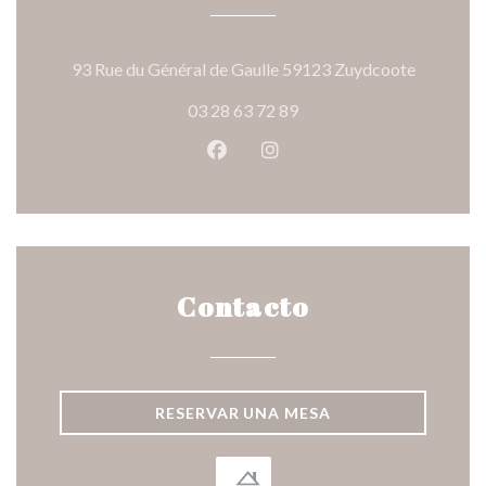
((abre en
93 Rue du Général de Gaulle 59123 Zuydcoote
03 28 63 72 89
Facebook ((abre en una nueva v
Instagram ((abre en una 
Contacto
RESERVAR UNA MESA