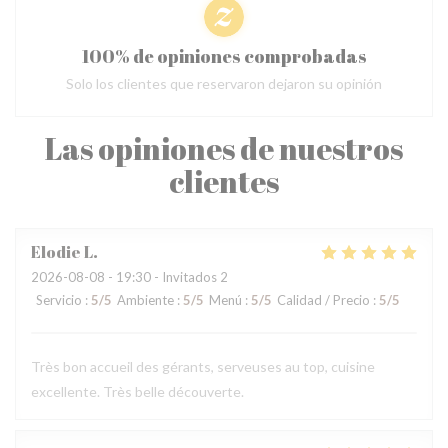
100% de opiniones comprobadas
Solo los clientes que reservaron dejaron su opinión
Las opiniones de nuestros
clientes
Elodie
L
2026-08-08
- 19:30 - Invitados 2
Servicio
:
5
/5
Ambiente
:
5
/5
Menú
:
5
/5
Calidad / Precio
:
5
/5
Très bon accueil des gérants, serveuses au top, cuisine
excellente. Très belle découverte.