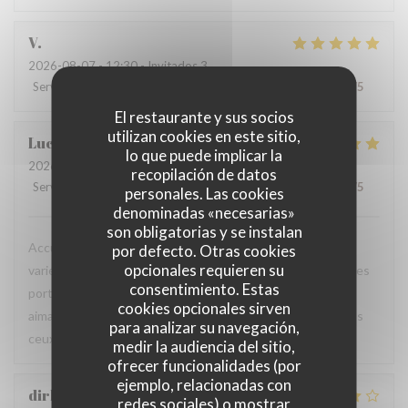
V
2026-08-07
- 12:30 - Invitados 3
Servicio
:
5
/5
Ambiente
:
5
/5
Menú
:
5
/5
Calidad / Precio
:
5
/5
El restaurante y sus socios
utilizan cookies en este sitio,
Luc
V
lo que puede implicar la
2026-08-06
- 18:45 - Invitados 2
recopilación de datos
Servicio
:
5
/5
Ambiente
:
5
/5
Menú
:
5
/5
Calidad / Precio
:
5
/5
personales. Las cookies
denominadas «necesarias»
son obligatorias y se instalan
Accueil chaleureux et professionnel, table agréable, carte
por defecto. Otras cookies
opcionales requieren su
variée avec un bon choix de plats. Les produits sont frais, les
consentimiento. Estas
portions généreuses et le service est particulièrement
cookies opcionales sirven
aimable. Une excellente adresse que je recommande à tous
para analizar su navegación,
ceux qui sont de passage dans la région.
medir la audiencia del sitio,
ofrecer funcionalidades (por
ejemplo, relacionadas con
dirk
B
redes sociales) o mostrar