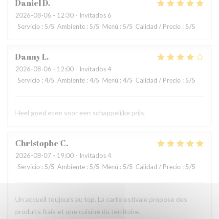
Daniel
D
2026-08-06
- 12:30 - Invitados 6
Servicio
:
5
/5
Ambiente
:
5
/5
Menú
:
5
/5
Calidad / Precio
:
5
/5
Danny
L
2026-08-06
- 12:00 - Invitados 4
Servicio
:
4
/5
Ambiente
:
4
/5
Menú
:
4
/5
Calidad / Precio
:
5
/5
Heel goed eten voor een schappelijke prijs.
Christophe
C
2026-08-07
- 19:00 - Invitados 4
Servicio
:
5
/5
Ambiente
:
5
/5
Menú
:
5
/5
Calidad / Precio
:
5
/5
Un accueil toujours au top. La carte estivale propose des
produits frais et une cuisine du territoire.