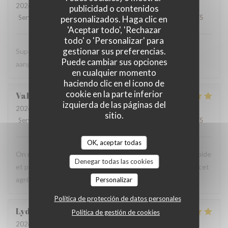
2026-08-06
- 19:00 - Invitados 2
publicidad o contenidos
Servicio
:
5
/5
Ambiente
:
5
/5
Menú
:
4
/5
Calidad / Precio
:
5
/5
personalizados. Haga clic en
'Aceptar todo', 'Rechazar
todo' o 'Personalizar' para
gestionar sus preferencias.
Super vriendelijke ontvagst, zeer goede prijs kwaliteit,
Puede cambiar sus opciones
aangenaam kader, een aanradee
en cualquier momento
haciendo clic en el icono de
cookie en la parte inferior
Valerie
H
izquierda de las páginas del
2026-08-06
- 12:45 - Invitados 4
sitio.
Servicio
:
5
/5
Ambiente
:
5
/5
Menú
:
5
/5
Calidad / Precio
:
5
/5
OK, aceptar todas
On recommande vivement, carte avec du choix ,service rapide
Denegar todas las cookies
et personnels très agréable, prix raisonnables..merci pour cet
agréable moment en terrasse.
Personalizar
Política de protección de datos personales
Lydia
D
Política de gestión de cookies
2026-08-06
- 12:15 - Invitados 3