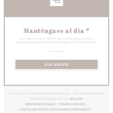
Manténgase al día
*
Suscríbase a nuestro boletín para recibir comunicaciones
personalizadas y ofertas de marketing por correo electrónico.
SUSCRIBIRSE
© 2026 AU JOYEUX RETOUR DES PÊCHEURS — CREACIÓN DE PÁGINA
((ABRE EN UNA NUEV
WEB DE RESTAURANTE CON
ZENCHEF
MENCIONES LEGALES
TÉRMINOS DE USO
((ABRE EN UNA NUEVA VENTANA))
((ABRE EN UNA NUEVA VENT
POLÍTICA DE PROTECCIÓN DE DATOS PERSONALES
((ABRE EN UNA NUEVA VENTANA))