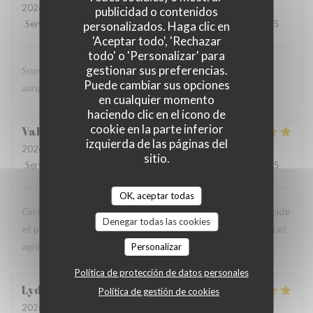
2026-08-06
- 19:00 - Invitados 2
publicidad o contenidos
Servicio
:
5
/5
Ambiente
:
5
/5
Menú
:
4
/5
Calidad / Precio
:
5
/5
personalizados. Haga clic en
'Aceptar todo', 'Rechazar
todo' o 'Personalizar' para
gestionar sus preferencias.
Super vriendelijke ontvagst, zeer goede prijs kwaliteit,
Puede cambiar sus opciones
aangenaam kader, een aanradee
en cualquier momento
haciendo clic en el icono de
cookie en la parte inferior
Valerie
H
izquierda de las páginas del
2026-08-06
- 12:45 - Invitados 4
sitio.
Servicio
:
5
/5
Ambiente
:
5
/5
Menú
:
5
/5
Calidad / Precio
:
5
/5
OK, aceptar todas
On recommande vivement, carte avec du choix ,service rapide
Denegar todas las cookies
et personnels très agréable, prix raisonnables..merci pour cet
agréable moment en terrasse.
Personalizar
Política de protección de datos personales
Lydia
D
Política de gestión de cookies
2026-08-06
- 12:15 - Invitados 3