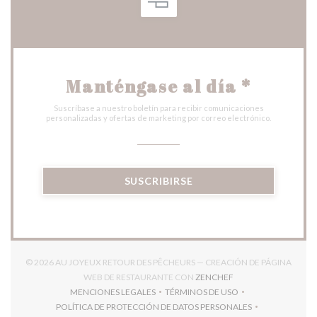
Manténgase al día
*
Suscríbase a nuestro boletín para recibir comunicaciones
personalizadas y ofertas de marketing por correo electrónico.
SUSCRIBIRSE
© 2026 AU JOYEUX RETOUR DES PÊCHEURS — CREACIÓN DE PÁGINA
((ABRE EN UNA NUEV
WEB DE RESTAURANTE CON
ZENCHEF
MENCIONES LEGALES
TÉRMINOS DE USO
((ABRE EN UNA NUEVA VENTANA))
((ABRE EN UNA NUEVA VENT
POLÍTICA DE PROTECCIÓN DE DATOS PERSONALES
((ABRE EN UNA NUEVA VENTANA))