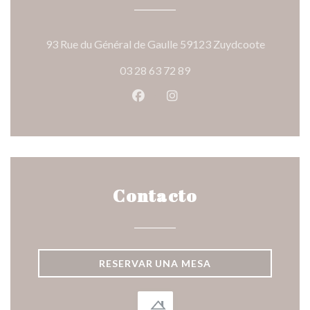
((abre en
93 Rue du Général de Gaulle 59123 Zuydcoote
03 28 63 72 89
Facebook ((abre en una nueva v
Instagram ((abre en una 
Contacto
RESERVAR UNA MESA