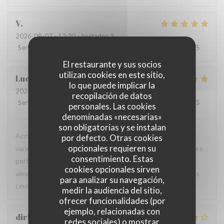
V
2026-08-07
- 12:30 - Invitados 3
Servicio
:
5
/5
Ambiente
:
5
/5
Menú
:
5
/5
Calidad / Precio
:
5
/5
El restaurante y sus socios
utilizan cookies en este sitio,
Luc
V
lo que puede implicar la
2026-08-06
- 18:45 - Invitados 2
recopilación de datos
Servicio
:
5
/5
Ambiente
:
5
/5
Menú
:
5
/5
Calidad / Precio
:
5
/5
personales. Las cookies
denominadas «necesarias»
son obligatorias y se instalan
Accueil chaleureux et professionnel, table agréable, carte
por defecto. Otras cookies
opcionales requieren su
variée avec un bon choix de plats. Les produits sont frais, les
consentimiento. Estas
portions généreuses et le service est particulièrement
cookies opcionales sirven
aimable. Une excellente adresse que je recommande à tous
para analizar su navegación,
ceux qui sont de passage dans la région.
medir la audiencia del sitio,
ofrecer funcionalidades (por
ejemplo, relacionadas con
dirk
B
redes sociales) o mostrar