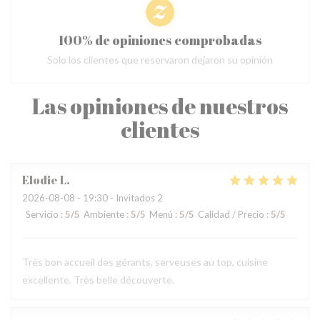
100% de opiniones comprobadas
Solo los clientes que reservaron dejaron su opinión
Las opiniones de nuestros
clientes
Elodie
L
2026-08-08
- 19:30 - Invitados 2
Servicio
:
5
/5
Ambiente
:
5
/5
Menú
:
5
/5
Calidad / Precio
:
5
/5
Très bon accueil des gérants, serveuses au top, cuisine
excellente. Très belle découverte.