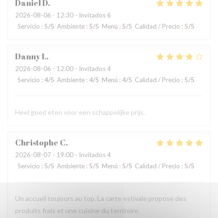
Daniel
D
2026-08-06
- 12:30 - Invitados 6
Servicio
:
5
/5
Ambiente
:
5
/5
Menú
:
5
/5
Calidad / Precio
:
5
/5
Danny
L
2026-08-06
- 12:00 - Invitados 4
Servicio
:
4
/5
Ambiente
:
4
/5
Menú
:
4
/5
Calidad / Precio
:
5
/5
Heel goed eten voor een schappelijke prijs.
Christophe
C
2026-08-07
- 19:00 - Invitados 4
Servicio
:
5
/5
Ambiente
:
5
/5
Menú
:
5
/5
Calidad / Precio
:
5
/5
Un accueil toujours au top. La carte estivale propose des
produits frais et une cuisine du territoire.