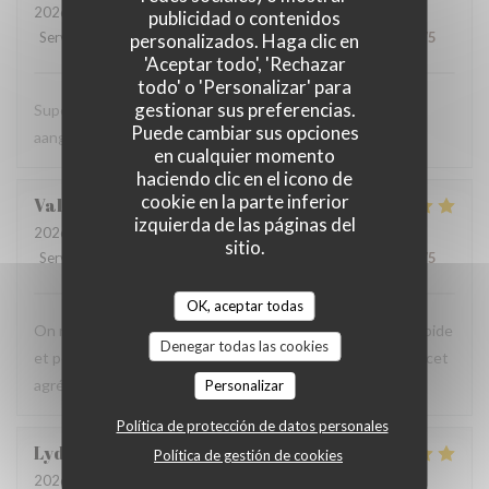
2026-08-06
- 19:00 - Invitados 2
publicidad o contenidos
Servicio
:
5
/5
Ambiente
:
5
/5
Menú
:
4
/5
Calidad / Precio
:
5
/5
personalizados. Haga clic en
'Aceptar todo', 'Rechazar
todo' o 'Personalizar' para
gestionar sus preferencias.
Super vriendelijke ontvagst, zeer goede prijs kwaliteit,
Puede cambiar sus opciones
aangenaam kader, een aanradee
en cualquier momento
haciendo clic en el icono de
cookie en la parte inferior
Valerie
H
izquierda de las páginas del
2026-08-06
- 12:45 - Invitados 4
sitio.
Servicio
:
5
/5
Ambiente
:
5
/5
Menú
:
5
/5
Calidad / Precio
:
5
/5
OK, aceptar todas
On recommande vivement, carte avec du choix ,service rapide
Denegar todas las cookies
et personnels très agréable, prix raisonnables..merci pour cet
agréable moment en terrasse.
Personalizar
Política de protección de datos personales
Lydia
D
Política de gestión de cookies
2026-08-06
- 12:15 - Invitados 3