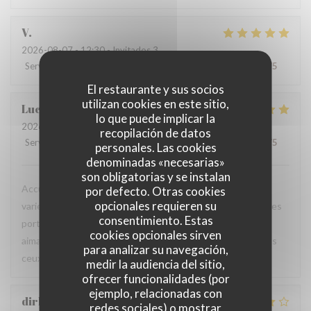
V
2026-08-07
- 12:30 - Invitados 3
Servicio
:
5
/5
Ambiente
:
5
/5
Menú
:
5
/5
Calidad / Precio
:
5
/5
El restaurante y sus socios
utilizan cookies en este sitio,
Luc
V
lo que puede implicar la
2026-08-06
- 18:45 - Invitados 2
recopilación de datos
Servicio
:
5
/5
Ambiente
:
5
/5
Menú
:
5
/5
Calidad / Precio
:
5
/5
personales. Las cookies
denominadas «necesarias»
son obligatorias y se instalan
Accueil chaleureux et professionnel, table agréable, carte
por defecto. Otras cookies
opcionales requieren su
variée avec un bon choix de plats. Les produits sont frais, les
consentimiento. Estas
portions généreuses et le service est particulièrement
cookies opcionales sirven
aimable. Une excellente adresse que je recommande à tous
para analizar su navegación,
ceux qui sont de passage dans la région.
medir la audiencia del sitio,
ofrecer funcionalidades (por
ejemplo, relacionadas con
dirk
B
redes sociales) o mostrar