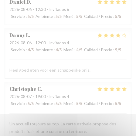
Daniel
D
2026-08-06
- 12:30 - Invitados 6
Servicio
:
5
/5
Ambiente
:
5
/5
Menú
:
5
/5
Calidad / Precio
:
5
/5
Danny
L
2026-08-06
- 12:00 - Invitados 4
Servicio
:
4
/5
Ambiente
:
4
/5
Menú
:
4
/5
Calidad / Precio
:
5
/5
Heel goed eten voor een schappelijke prijs.
Christophe
C
2026-08-07
- 19:00 - Invitados 4
Servicio
:
5
/5
Ambiente
:
5
/5
Menú
:
5
/5
Calidad / Precio
:
5
/5
Un accueil toujours au top. La carte estivale propose des
produits frais et une cuisine du territoire.