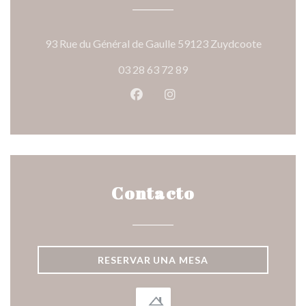
((abre en
93 Rue du Général de Gaulle 59123 Zuydcoote
03 28 63 72 89
Facebook ((abre en una nueva v
Instagram ((abre en una 
Contacto
RESERVAR UNA MESA