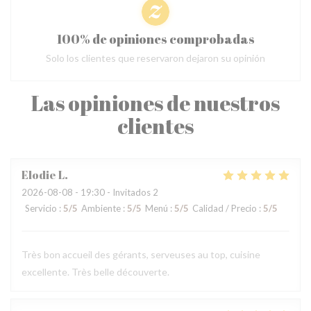
100% de opiniones comprobadas
Solo los clientes que reservaron dejaron su opinión
Las opiniones de nuestros
clientes
Elodie
L
2026-08-08
- 19:30 - Invitados 2
Servicio
:
5
/5
Ambiente
:
5
/5
Menú
:
5
/5
Calidad / Precio
:
5
/5
Très bon accueil des gérants, serveuses au top, cuisine
excellente. Très belle découverte.