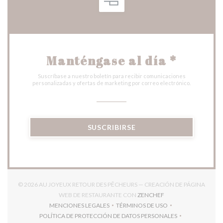
Manténgase al día
*
Suscríbase a nuestro boletín para recibir comunicaciones
personalizadas y ofertas de marketing por correo electrónico.
SUSCRIBIRSE
© 2026 AU JOYEUX RETOUR DES PÊCHEURS — CREACIÓN DE PÁGINA
((ABRE EN UNA NUEV
WEB DE RESTAURANTE CON
ZENCHEF
MENCIONES LEGALES
TÉRMINOS DE USO
((ABRE EN UNA NUEVA VENTANA))
((ABRE EN UNA NUEVA VENT
POLÍTICA DE PROTECCIÓN DE DATOS PERSONALES
((ABRE EN UNA NUEVA VENTANA))