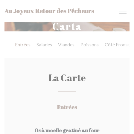
Personalización de sus opciones de cookies
Au Joyeux Retour des Pêcheurs
Carta
Entrées
Salades
Viandes
Poissons
Côté Fromag
La Carte
Entrées
Os à moelle gratiné au four