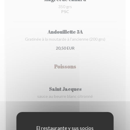
350 grs
PSC
Andouillette 5A
Gratinée à la moutarde à l'ancienne (200 grs)
20,50 EUR
Poissons
Saint Jacques
sauce au beurre blanc citronné
Dos de cabillaud
El restaurante y sus socios