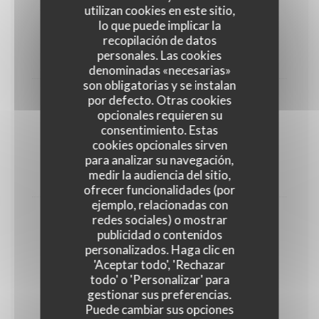
utilizan cookies en este sitio,
Gambas
lo que puede implicar la
Flambées au whisky, à la crème à l'ail
recopilación de datos
personales. Las cookies
25,00 EUR
denominadas «necesarias»
son obligatorias y se instalan
por defecto. Otras cookies
Cassolette de la mer
opcionales requieren su
consentimiento. Estas
GLUTEN
MARISCOS
PESCADO
cookies opcionales sirven
LECHE
para analizar su navegación,
medir la audiencia del sitio,
23,00 EUR
ofrecer funcionalidades (por
ejemplo, relacionadas con
redes sociales) o mostrar
Assiette de la mer
publicidad o contenidos
Huîtres, saumon fumé, crevettes, bulots cuits
personalizados. Haga clic en
'Aceptar todo', 'Rechazar
MARISCOS
PESCADO
MOLUSCOS
todo' o 'Personalizar' para
30,00 EUR
gestionar sus preferencias.
Puede cambiar sus opciones