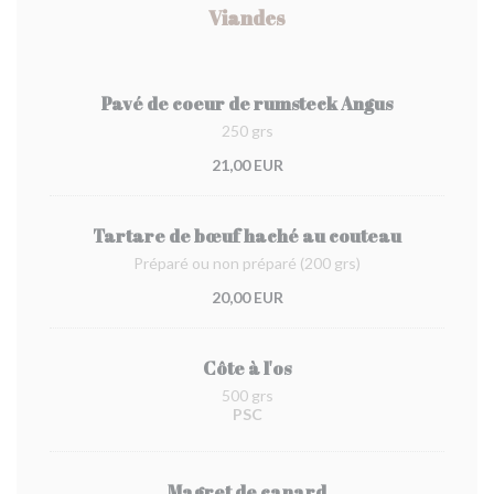
Viandes
Pavé de coeur de rumsteck Angus
250 grs
21,00 EUR
Tartare de bœuf haché au couteau
Préparé ou non préparé (200 grs)
20,00 EUR
Côte à l'os
500 grs
PSC
Magret de canard