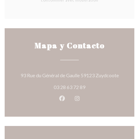
consommer avec modération
Mapa y Contacto
((abre en
93 Rue du Général de Gaulle 59123 Zuydcoote
03 28 63 72 89
Facebook ((abre en una nueva v
Instagram ((abre en una 