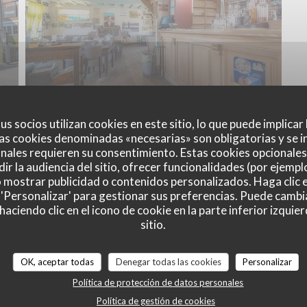
us socios utilizan cookies en este sitio, lo que puede implicar
as cookies denominadas «necesarias» son obligatorias y se i
nales requieren su consentimiento. Estas cookies opcionales 
ir la audiencia del sitio, ofrecer funcionalidades (por ejempl
o mostrar publicidad o contenidos personalizados. Haga clic e
 'Personalizar' para gestionar sus preferencias. Puede cambi
ciendo clic en el icono de cookie en la parte inferior izquier
Mapa y Contacto
sitio.
OK, aceptar todas
Denegar todas las cookies
Personalizar
Política de protección de datos personales
((abre en
93 Rue du Général de Gaulle 59123 Zuydcoote
Política de gestión de cookies