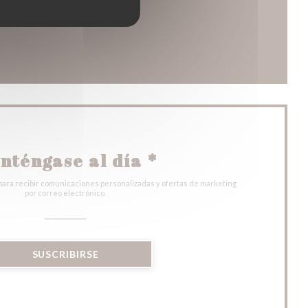
entana))
nueva ventana))
nténgase al día
*
para recibir comunicaciones personalizadas y ofertas de marketing
por correo electrónico.
SUSCRIBIRSE