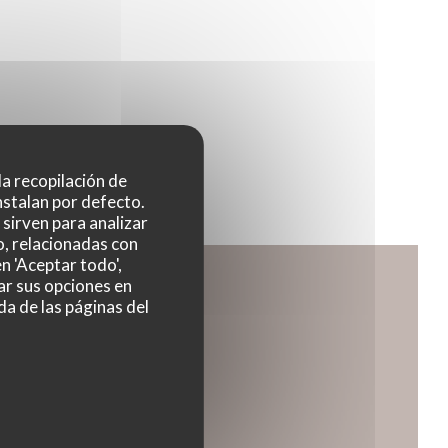
 la recopilación de
nstalan por defecto.
sirven para analizar
o, relacionadas con
n 'Aceptar todo',
ar sus opciones en
da de las páginas del
 una nueva ventana))