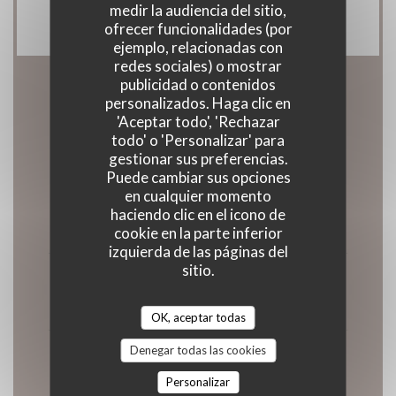
Efectivo, Visa, Cheques, Tarjeta de Crédito
medir la audiencia del sitio,
ofrecer funcionalidades (por
ejemplo, relacionadas con
redes sociales) o mostrar
publicidad o contenidos
personalizados. Haga clic en
Horario de apertura
'Aceptar todo', 'Rechazar
todo' o 'Personalizar' para
gestionar sus preferencias.
Puede cambiar sus opciones
en cualquier momento
Lunes
haciendo clic en el icono de
11:45 - 13:30
cookie en la parte inferior
izquierda de las páginas del
sitio.
Mar
-
Mie
Cerrado
OK, aceptar todas
Denegar todas las cookies
Jueves
11:45 - 13:30
18:45 - 20:00
Personalizar
•