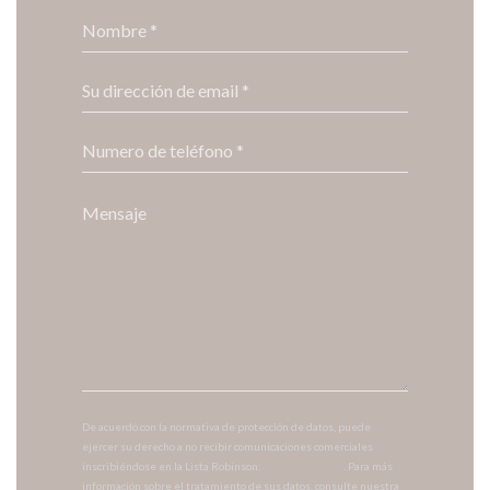
De acuerdo con la normativa de protección de datos, puede
ejercer su derecho a no recibir comunicaciones comerciales
inscribiéndose en la Lista Robinson:
listarobinson.es
. Para más
información sobre el tratamiento de sus datos, consulte nuestra