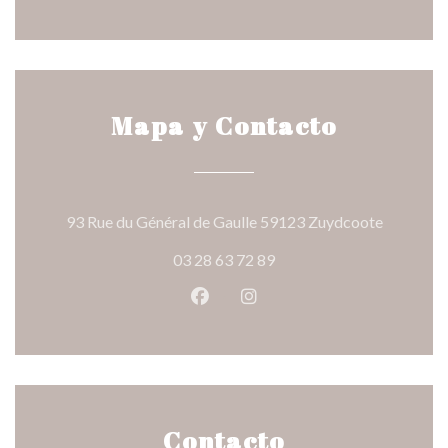
Mapa y Contacto
((abre en
93 Rue du Général de Gaulle 59123 Zuydcoote
03 28 63 72 89
Facebook ((abre en una nueva v
Instagram ((abre en una 
Contacto