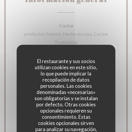
Cocina
productos frescos, Hecho en casa, Cocina
Tradicional
Tipo de negocio
El restaurante y sus socios
utilizan cookies en este sitio,
Restaurante Tradicional
lo que puede implicar la
recopilación de datos
Servicios
personales. Las cookies
denominadas «necesarias»
Acceso a Discapacitados, Terraza
son obligatorias y se instalan
por defecto. Otras cookies
Métodos de pago
opcionales requieren su
consentimiento. Estas
Apple Pay, Contactless Payment,
cookies opcionales sirven
Eurocard/Mastercard, Tickets restaurante,
para analizar su navegación,