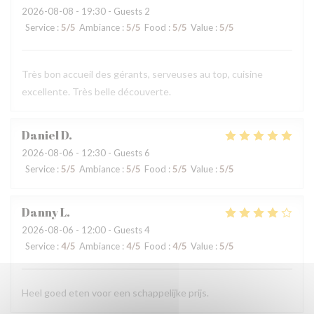
2026-08-08
- 19:30 - Guests 2
Service
:
5
/5
Ambiance
:
5
/5
Food
:
5
/5
Value
:
5
/5
Très bon accueil des gérants, serveuses au top, cuisine
excellente. Très belle découverte.
Daniel
D
2026-08-06
- 12:30 - Guests 6
Service
:
5
/5
Ambiance
:
5
/5
Food
:
5
/5
Value
:
5
/5
Danny
L
2026-08-06
- 12:00 - Guests 4
Service
:
4
/5
Ambiance
:
4
/5
Food
:
4
/5
Value
:
5
/5
Heel goed eten voor een schappelijke prijs.