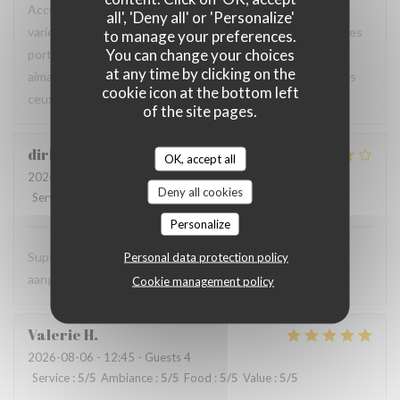
Accueil chaleureux et professionnel, table agréable, carte
all', 'Deny all' or 'Personalize'
variée avec un bon choix de plats. Les produits sont frais, les
to manage your preferences.
You can change your choices
portions généreuses et le service est particulièrement
at any time by clicking on the
aimable. Une excellente adresse que je recommande à tous
cookie icon at the bottom left
ceux qui sont de passage dans la région.
of the site pages.
dirk
B
OK, accept all
2026-08-06
- 19:00 - Guests 2
Deny all cookies
Service
:
5
/5
Ambiance
:
5
/5
Food
:
4
/5
Value
:
5
/5
Personalize
Super vriendelijke ontvagst, zeer goede prijs kwaliteit,
Personal data protection policy
aangenaam kader, een aanradee
Cookie management policy
Valerie
H
2026-08-06
- 12:45 - Guests 4
Service
:
5
/5
Ambiance
:
5
/5
Food
:
5
/5
Value
:
5
/5