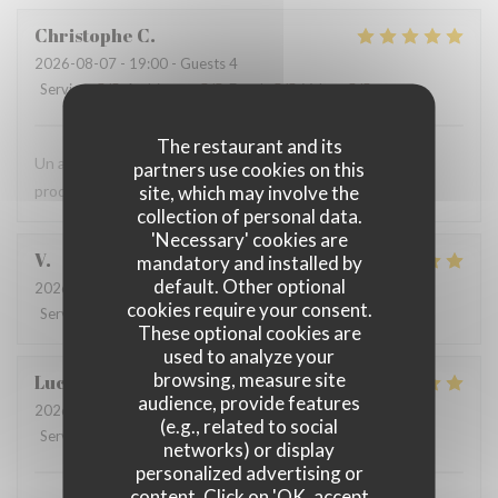
Christophe
C
2026-08-07
- 19:00 - Guests 4
Service
:
5
/5
Ambiance
:
5
/5
Food
:
5
/5
Value
:
5
/5
The restaurant and its
Un accueil toujours au top. La carte estivale propose des
partners use cookies on this
site, which may involve the
produits frais et une cuisine du territoire.
collection of personal data.
'Necessary' cookies are
V
mandatory and installed by
default. Other optional
2026-08-07
- 12:30 - Guests 3
cookies require your consent.
Service
:
5
/5
Ambiance
:
5
/5
Food
:
5
/5
Value
:
5
/5
These optional cookies are
used to analyze your
browsing, measure site
Luc
V
audience, provide features
2026-08-06
- 18:45 - Guests 2
(e.g., related to social
Service
:
5
/5
Ambiance
:
5
/5
Food
:
5
/5
Value
:
5
/5
networks) or display
personalized advertising or
content. Click on 'OK, accept