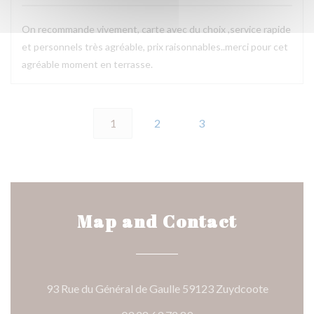
On recommande vivement, carte avec du choix ,service rapide
et personnels très agréable, prix raisonnables..merci pour cet
agréable moment en terrasse.
1
2
3
Map and Contact
((opens i
93 Rue du Général de Gaulle 59123 Zuydcoote