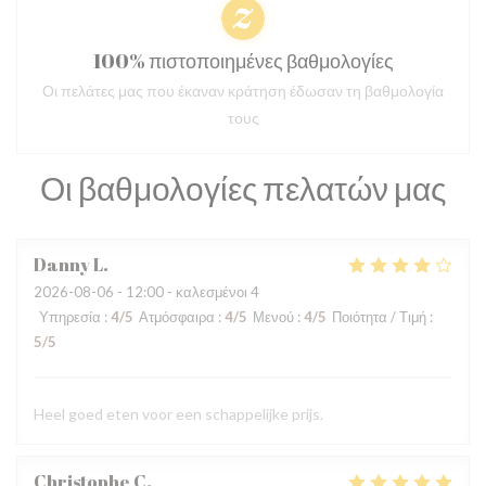
100% πιστοποιημένες βαθμολογίες
Οι πελάτες μας που έκαναν κράτηση έδωσαν τη βαθμολογία
τους
Οι βαθμολογίες πελατών μας
Danny
L
2026-08-06
- 12:00 - καλεσμένοι 4
Υπηρεσία
:
4
/5
Ατμόσφαιρα
:
4
/5
Μενού
:
4
/5
Ποιότητα / Τιμή
:
5
/5
Heel goed eten voor een schappelijke prijs.
Christophe
C