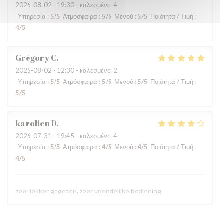
2026-08-02
- 19:30 - καλεσμένοι 4
Υπηρεσία
:
5
/5
Ατμόσφαιρα
:
5
/5
Μενού
:
5
/5
Ποιότητα / Τιμή
:
4
/5
Grégory
C
2026-08-02
- 12:30 - καλεσμένοι 2
Υπηρεσία
:
5
/5
Ατμόσφαιρα
:
5
/5
Μενού
:
5
/5
Ποιότητα / Τιμή
:
5
/5
karolien
D
2026-07-31
- 19:45 - καλεσμένοι 4
Υπηρεσία
:
5
/5
Ατμόσφαιρα
:
4
/5
Μενού
:
4
/5
Ποιότητα / Τιμή
:
4
/5
zeer lekker gegeten, zeer vriendelijke bediening