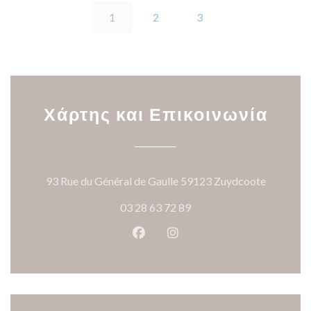
1
2
3
Χάρτης και Επικοινωνία
((ανοίγει
93 Rue du Général de Gaulle 59123 Zuydcoote
03 28 63 72 89
Facebook ((ανοίγει σε νέο παρά
Instagram ((ανοίγει σε νέ