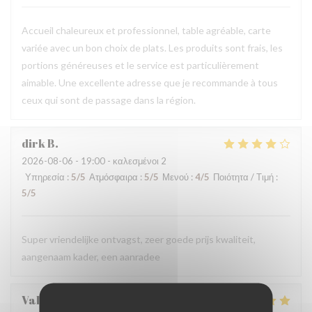
Accueil chaleureux et professionnel, table agréable, carte
variée avec un bon choix de plats. Les produits sont frais, les
portions généreuses et le service est particulièrement
aimable. Une excellente adresse que je recommande à tous
ceux qui sont de passage dans la région.
dirk
B
2026-08-06
- 19:00 - καλεσμένοι 2
Υπηρεσία
:
5
/5
Ατμόσφαιρα
:
5
/5
Μενού
:
4
/5
Ποιότητα / Τιμή
:
5
/5
Super vriendelijke ontvagst, zeer goede prijs kwaliteit,
aangenaam kader, een aanradee
Valerie
H