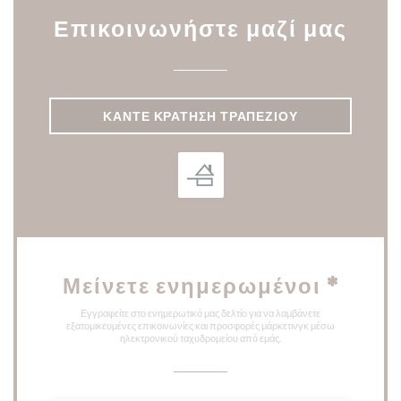
Επικοινωνήστε μαζί μας
ΚΆΝΤΕ ΚΡΆΤΗΣΗ ΤΡΑΠΕΖΙΟΎ
Μείνετε ενημερωμένοι
*
Εγγραφείτε στο ενημερωτικό μας δελτίο για να λαμβάνετε
εξατομικευμένες επικοινωνίες και προσφορές μάρκετινγκ μέσω
ηλεκτρονικού ταχυδρομείου από εμάς.