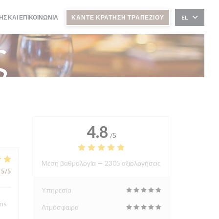
ΗΣ ΚΑΙ ΕΠΙΚΟΙΝΩΝΊΑ
ΚΆΝΤΕ ΚΡΆΤΗΣΗ ΤΡΑΠΕΖΙΟΎ
EL
ς
4.8
/5
Μέση βαθμολογία —
2305 αξιολογήσεις
5
/5
Υπηρεσία
ons
Ατμόσφαιρα