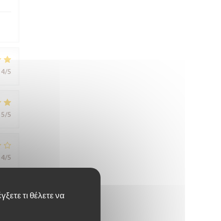
4
/5
5
/5
4
/5
γξετε τι θέλετε να