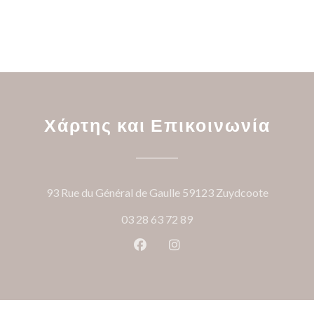
Χάρτης και Επικοινωνία
((ανοίγει
93 Rue du Général de Gaulle 59123 Zuydcoote
03 28 63 72 89
Facebook ((ανοίγει σε νέο παρά
Instagram ((ανοίγει σε νέ