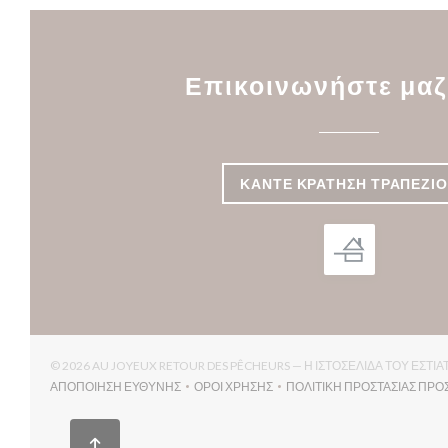
Επικοινωνήστε μαζ
ΚΆΝΤΕ ΚΡΆΤΗΣΗ ΤΡΑΠΕΖΙ
© 2026 AU JOYEUX RETOUR DES PÊCHEURS — Η ΙΣΤΟΣΕΛΊΔΑ ΤΟΥ ΕΣ
ΑΠΟΠΟΊΗΣΗ ΕΥΘΎΝΗΣ
ΌΡΟΙ ΧΡΉΣΗΣ
ΠΟΛΙΤΙΚΉ ΠΡΟΣΤΑΣΊΑΣ ΠΡ
((ΑΝΟΊΓΕΙ ΣΕ ΝΈΟ ΠΑΡΆΘΥΡΟ))
((ΑΝΟΊΓΕΙ ΣΕ ΝΈΟ ΠΑΡΆΘΥΡΟ))
(