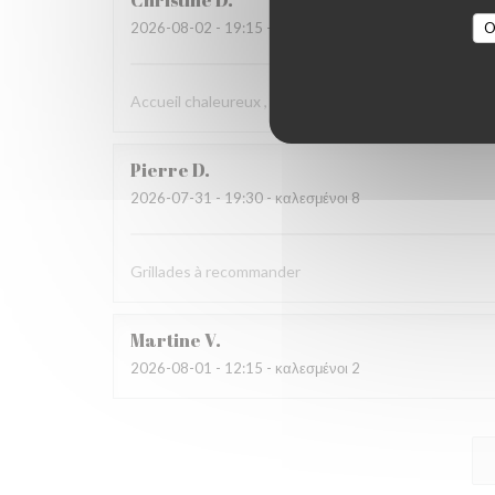
Christine
D
O
2026-08-02
- 19:15 - καλεσμένοι 2
Accueil chaleureux , professionnel
Pierre
D
2026-07-31
- 19:30 - καλεσμένοι 8
Grillades à recommander
Martine
V
2026-08-01
- 12:15 - καλεσμένοι 2