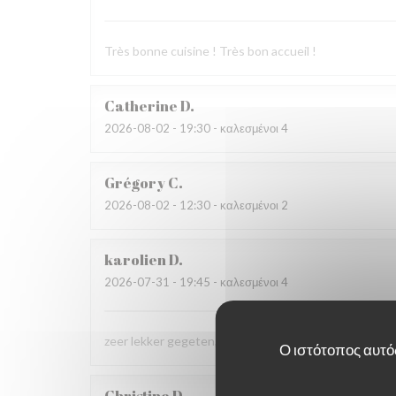
Très bonne cuisine ! Très bon accueil !
Catherine
D
2026-08-02
- 19:30 - καλεσμένοι 4
Grégory
C
2026-08-02
- 12:30 - καλεσμένοι 2
karolien
D
2026-07-31
- 19:45 - καλεσμένοι 4
zeer lekker gegeten, zeer vriendelijke bediening
Ο ιστότοπος αυτός