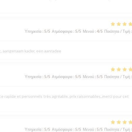
Υπηρεσία
:
5
/5
Ατμόσφαιρα
:
5
/5
Μενού
:
4
/5
Ποιότητα / Τιμή
:
eit, aangenaam kader, een aanradee
Υπηρεσία
:
5
/5
Ατμόσφαιρα
:
5
/5
Μενού
:
5
/5
Ποιότητα / Τιμή
:
 rapide et personnels très agréable, prix raisonnables..merci pour cet
Υπηρεσία
:
5
/5
Ατμόσφαιρα
:
5
/5
Μενού
:
5
/5
Ποιότητα / Τιμή
: