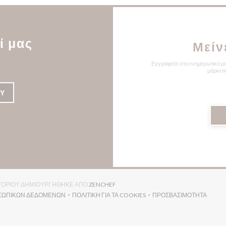
ί μας
Μείν
Εγγραφείτε στο ενημερωτικό μα
μάρκετι
ΟΎ
((ΑΝΟΊΓΕΙ ΣΕ ΝΈΟ ΠΑΡΆΘΥΡΟ))
ΤΙΑΤΟΡΊΟΥ ΔΗΜΙΟΥΡΓΉΘΗΚΕ ΑΠΌ
ZENCHEF
ΟΣΩΠΙΚΏΝ ΔΕΔΟΜΈΝΩΝ
ΠΟΛΙΤΙΚΉ ΓΙΑ ΤΑ COOKIES
ΠΡΟΣΒΑΣΙΜΌΤΗΤΑ
(ΑΝΟΊΓΕΙ ΣΕ ΝΈΟ ΠΑΡΆΘΥΡΟ))
((ΑΝΟΊΓΕΙ ΣΕ ΝΈΟ ΠΑΡΆΘΥΡΟ))
((ΑΝΟΊΓΕΙ ΣΕ Ν