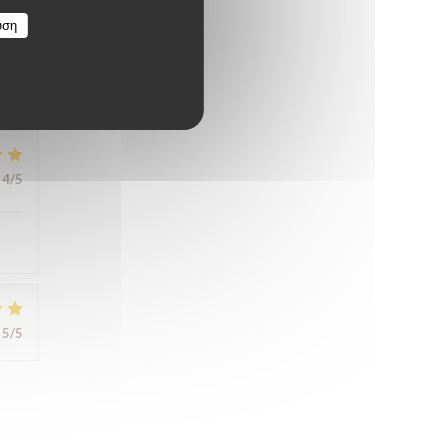
υση
5
/5
4
/5
5
/5