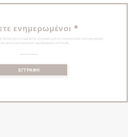
ετε ενημερωμένοι
*
ς δελτίο για να λαμβάνετε εξατομικευμένες επικοινωνίες και προσφορές
νγκ μέσω ηλεκτρονικού ταχυδρομείου από εμάς.
ΕΓΓΡΑΦΉ
ΈΟ ΠΑΡΆΘΥΡΟ))