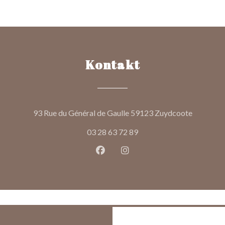
Kontakt
((öffnet e
93 Rue du Général de Gaulle 59123 Zuydcoote
03 28 63 72 89
Facebook ((öffnet ein neues Fen
Instagram ((öffnet ein ne