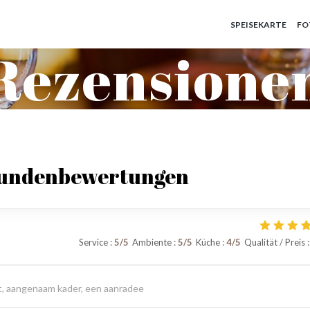
SPEISEKARTE
FO
Rezensione
Kundenbewertungen
Service
:
5
/5
Ambiente
:
5
/5
Küche
:
4
/5
Qualität / Preis
:
eit, aangenaam kader, een aanradee