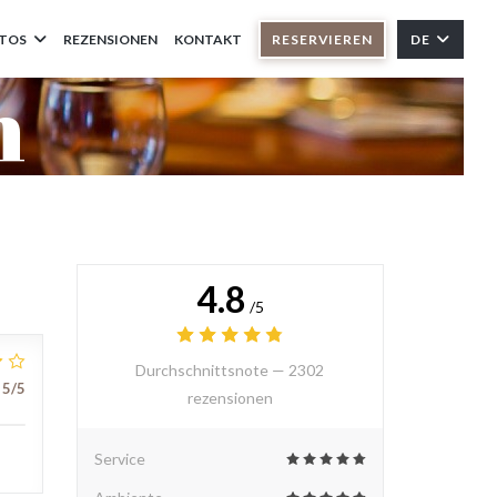
TOS
REZENSIONEN
KONTAKT
RESERVIEREN
DE
n
4.8
/5
Durchschnittsnote —
2302
5
/5
rezensionen
Service