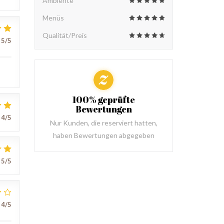
Ambiente
Menüs
Qualität/Preis
5
/5
100% geprüfte
Bewertungen
4
/5
Nur Kunden, die reserviert hatten,
haben Bewertungen abgegeben
5
/5
4
/5