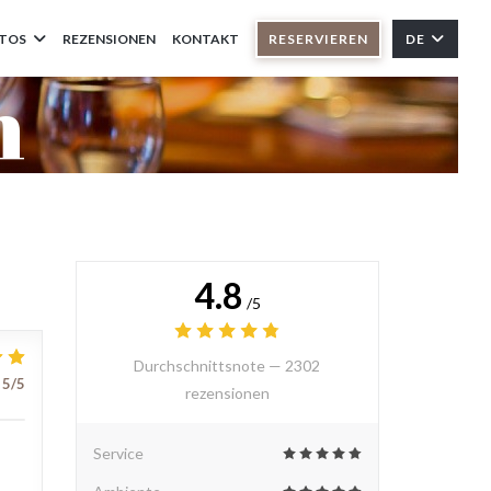
TOS
REZENSIONEN
KONTAKT
RESERVIEREN
DE
n
4.8
/5
Durchschnittsnote —
2302
5
/5
rezensionen
Service