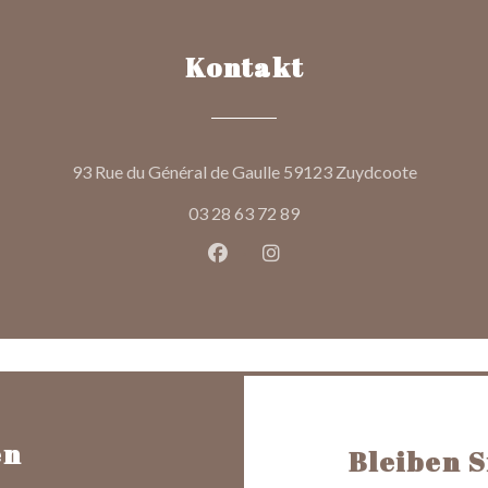
Kontakt
((öffnet e
93 Rue du Général de Gaulle 59123 Zuydcoote
03 28 63 72 89
Facebook ((öffnet ein neues Fen
Instagram ((öffnet ein ne
en
Bleiben 