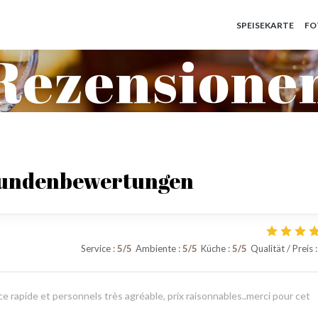
SPEISEKARTE
FO
Rezensione
Kundenbewertungen
Service
:
5
/5
Ambiente
:
5
/5
Küche
:
5
/5
Qualität / Preis
:
 rapide et personnels très agréable, prix raisonnables..merci pour cet