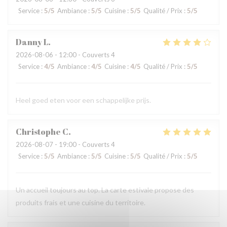
Service
:
5
/5
Ambiance
:
5
/5
Cuisine
:
5
/5
Qualité / Prix
:
5
/5
Danny
L
2026-08-06
- 12:00 - Couverts 4
Service
:
4
/5
Ambiance
:
4
/5
Cuisine
:
4
/5
Qualité / Prix
:
5
/5
Heel goed eten voor een schappelijke prijs.
Christophe
C
2026-08-07
- 19:00 - Couverts 4
Service
:
5
/5
Ambiance
:
5
/5
Cuisine
:
5
/5
Qualité / Prix
:
5
/5
Un accueil toujours au top. La carte estivale propose des
produits frais et une cuisine du territoire.