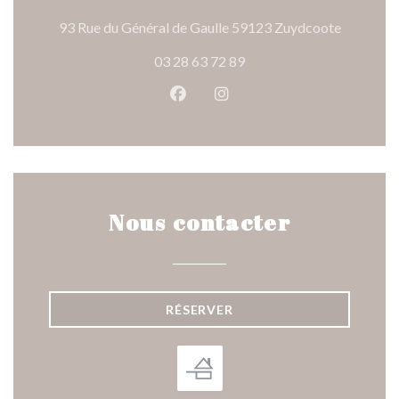
((ouvre un
93 Rue du Général de Gaulle 59123 Zuydcoote
03 28 63 72 89
Facebook ((ouvre une nouvelle 
Instagram ((ouvre une nou
Nous contacter
RÉSERVER