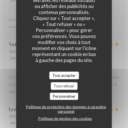
Service
:
5
/5
Ambiance
:
5
/5
Cuisine
:
4
/5
Qualité / Prix
:
5
/5
ou afficher des publicités ou
contenus personnalisés.
Cliquez sur « Tout accepter »,
Super vriendelijke ontvagst, zeer goede prijs kwaliteit,
« Tout refuser » ou «
aangenaam kader, een aanradee
Personnaliser » pour gérer
vos préférences. Vous pouvez
modifier vos choix à tout
Valerie
H
moment en cliquant sur l'icône
2026-08-06
- 12:45 - Couverts 4
représentant un cookie en bas
Service
:
5
/5
Ambiance
:
5
/5
Cuisine
:
5
/5
Qualité / Prix
:
5
/5
à gauche des pages du site.
Tout accepter
On recommande vivement, carte avec du choix ,service rapide
et personnels très agréable, prix raisonnables..merci pour cet
Tout refuser
agréable moment en terrasse.
Personnaliser
Politique de protection des données à caractère
Lydia
D
personnel
2026-08-06
- 12:15 - Couverts 3
Politique de gestion des cookies
Service
:
5
/5
Ambiance
:
5
/5
Cuisine
:
5
/5
Qualité / Prix
:
5
/5