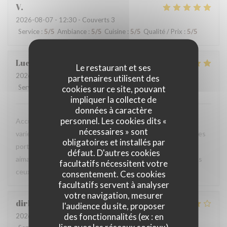
V
2026-08-07
- 12:30 - Couverts 3
Service
:
5
/5
Ambiance
:
5
/5
Cuisine
:
5
/5
Qualité / Prix
:
5
/5
Luc
V
Le restaurant et ses
2026-08-06
- 18:45 - Couverts 2
partenaires utilisent des
Service
:
5
/5
Ambiance
cookies sur ce site, pouvant
:
5
/5
Cuisine
:
5
/5
Qualité / Prix
:
5
/5
impliquer la collecte de
données à caractère
personnel. Les cookies dits «
Accueil chaleureux et professionnel, table agréable, carte
nécessaires » sont
variée avec un bon choix de plats. Les produits sont frais, les
obligatoires et installés par
portions généreuses et le service est particulièrement
défaut. D'autres cookies
aimable. Une excellente adresse que je recommande à tous
facultatifs nécessitent votre
ceux qui sont de passage dans la région.
consentement. Ces cookies
facultatifs servent à analyser
votre navigation, mesurer
dirk
B
l'audience du site, proposer
des fonctionnalités (ex : en
2026-08-06
- 19:00 - Couverts 2
lien avec les réseaux sociaux)