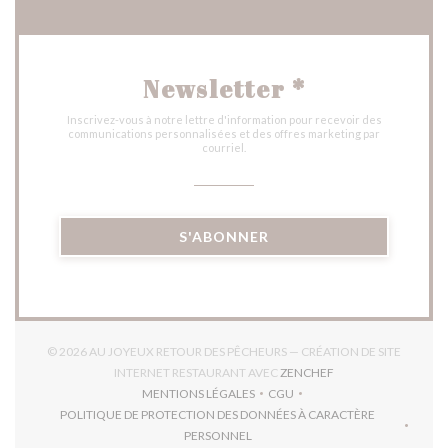
Newsletter
*
Inscrivez-vous à notre lettre d'information pour recevoir des
communications personnalisées et des offres marketing par
courriel.
S'ABONNER
© 2026 AU JOYEUX RETOUR DES PÊCHEURS — CRÉATION DE SITE
((OUVRE UNE NOUVE
INTERNET RESTAURANT AVEC
ZENCHEF
MENTIONS LÉGALES
CGU
((OUVRE UNE NOUVELLE FENÊTRE))
((OUVRE UNE NOUVELLE FEN
POLITIQUE DE PROTECTION DES DONNÉES À CARACTÈRE
((OUVRE UNE NOUVELLE FENÊTRE))
PERSONNEL