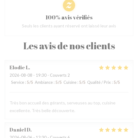
100% avis vérifiés
Seuls les clients ayant réservé ont laissé leur avis
Les avis de nos clients
Elodie
L
2026-08-08
- 19:30 - Couverts 2
Service
:
5
/5
Ambiance
:
5
/5
Cuisine
:
5
/5
Qualité / Prix
:
5
/5
Très bon accueil des gérants, serveuses au top, cuisine
excellente. Très belle découverte.
Daniel
D
2026-08-06
- 12:30 - Couverts 6