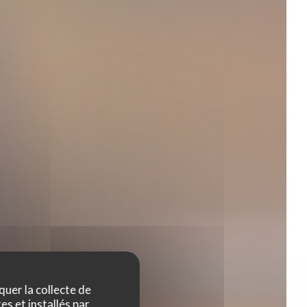
quer la collecte de
es et installés par