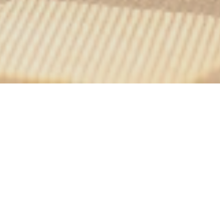
Pêcheurs
ion et pleines de
et de canard au feu de