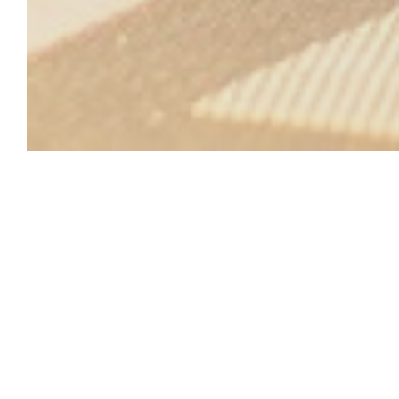
Au Joyeux Retour des 
SPÉCIALITÉS – Le chef concocte une cuisine de tradit
gourmandise : la côte à l'os, l'andouillette et le magr
bois…
COTE MER : dos de cabillaud, saint jacques, soles