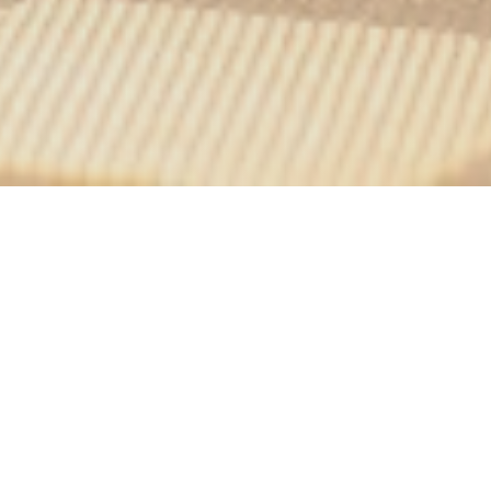
Pêcheurs
ion et pleines de
et de canard au feu de