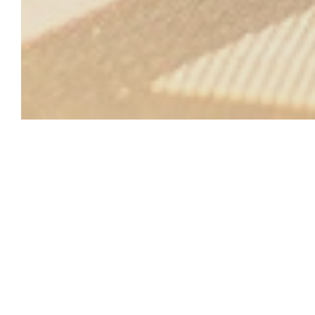
Au Joyeux Retour des 
SPÉCIALITÉS – Le chef concocte une cuisine de tradit
gourmandise : la côte à l'os, l'andouillette et le magr
bois…
COTE MER : dos de cabillaud, saint jacques, soles