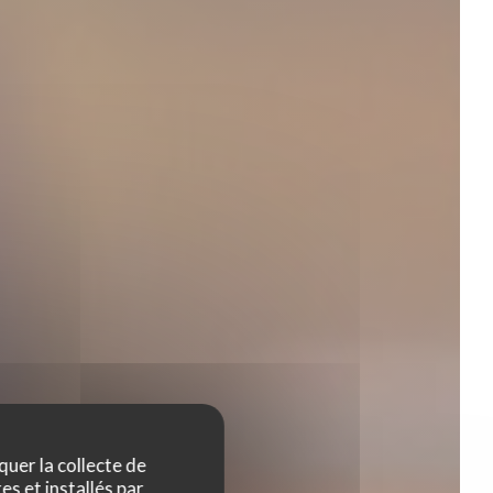
quer la collecte de
es et installés par